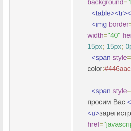
background
=
"
<table><tr><
<img
border
width
=
"40"
he
15px
;
15px
;
0
<span
style
=
color
:
#446aac
<span
style
=
просим Вас
<u>
зарегист
href
=
"javascrip