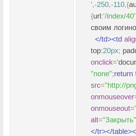
'
,-
250
,-
110
,{
au
{
url
:
'/index/40'
своим логин
</td><td
ali
top
:
20px
;
pad
onclick
=
'
docu
"none"
;
return
src
=
"http://p
onmouseover
onmouseout
=
alt
=
"Закрыть
</tr></table><