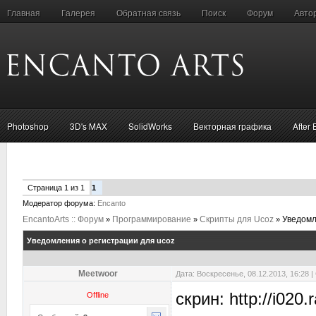
Главная
Галерея
Обратная связь
Поиск
Форум
Авто
Photoshop
3D's MAX
SolidWorks
Векторная графика
After 
Страница
1
из
1
1
Модератор форума:
Encanto
EncantoArts :: Форум
Программирование
Скрипты для Ucoz
Уведомл
»
»
»
Уведомления о регистрации для ucoz
Meetwoor
Дата: Воскресенье, 08.12.2013, 16:28
скрин: http://i020
Offline