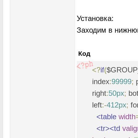
Установка:
Заходим в нижнюю
Код
<?
if
(
$GROUP
index
:
99999
;
p
right
:
50px
;
bo
left
:-
412px
;
fo
<table
width
<tr><td
valig