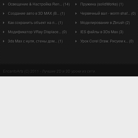
Освещение & Настройка Ren... (14)
Пружина (solidWorks) (1)
Создание авто в 3D MAX (B... (1)
Червячный вал - worm shaf... (0)
Как сохранить объект на п... (1)
Моделирование в Zbrush (2)
Модификатор VRay Displace... (0)
IES файлы в 3Ds Max (3)
3ds Max с нуля, стены дом... (1)
Урок Corel Draw. Рисуем к... (0)
EncantoArts (C) 2011 - Лучшие 2D и 3D уроки из сети.