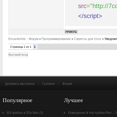
src
=
"http://7c
</script>
EncantoArts :: Форум
Программирование
Скрипты для Ucoz
Уведомл
»
»
»
Страница
1
из
1
1
Добавить материал
//
Галерея
//
Форум
Популярное
Лучшее
IES файлы в 3Ds Max (3)
Освещение & Настройка Ren... (