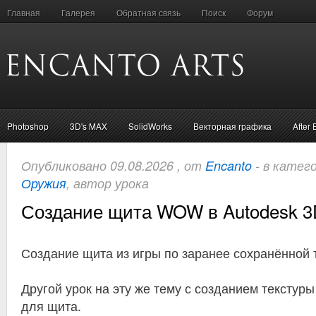
Главная
Галерея
Обратная связь
Поиск
Форум
Photoshop
3D's MAX
SolidWorks
Векторная графика
After 
Опубликовано 09.08.2026 , от
Encanto
- в катег
Оружия
, автор урока
Создание щита WOW в Autodesk 3
Создание щита из игры по заранее сохранённой т
Другой урок на эту же тему с созданием текстур
для щита.