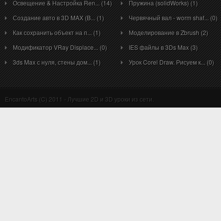
Освещение & Настройка Ren... (14)
Пружина (solidWorks) (1)
Создание авто в 3D MAX (B... (1)
Червячный вал - worm shaf... (0)
Как сохранить объект на п... (1)
Моделирование в Zbrush (2)
Модификатор VRay Displace... (0)
IES файлы в 3Ds Max (3)
3ds Max с нуля, стены дом... (1)
Урок Corel Draw. Рисуем к... (0)
EncantoArts (C) 2011 - Лучшие 2D и 3D уроки из сети.