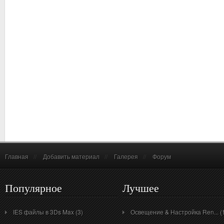
Главная
//
Добавить материал
//
Галерея
//
Форум
Популярное
Лучшее
IES файлы в 3Ds Max (3)
Освещение & Настройка Ren... (