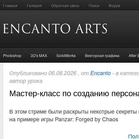
Главная
Галерея
Обратная связь
Поиск
Форум
Photoshop
3D's MAX
SolidWorks
Векторная графика
After 
Опубликовано 06.08.2026 , от
Encanto
- в катег
автор урока
Мастер-класс по созданию персона
В этом стриме были раскрыты некотрые секреты
на примере игры Panzar: Forged by Chaos
Пол