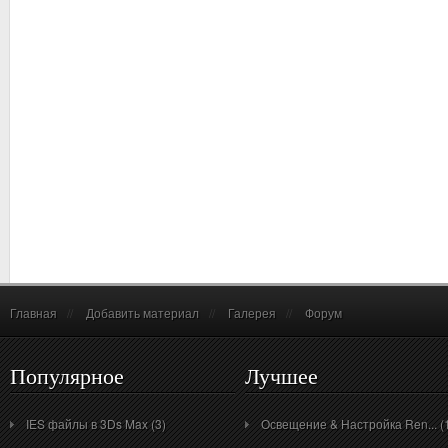
Главная
//
Добавить материал
//
Галерея
//
Форум
Популярное
Лучшее
IES файлы в 3Ds Max (3)
Освещение & Настройка Ren... (