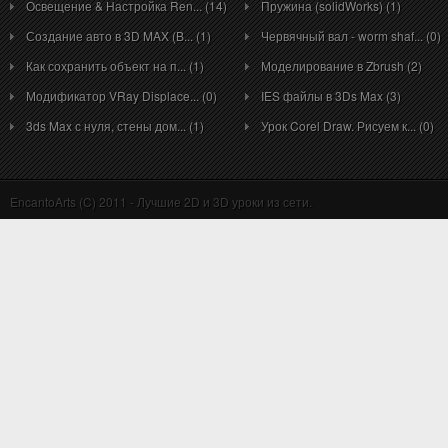
Освещение & Настройка Ren... (14)
Пружина (solidWorks) (1)
Создание авто в 3D MAX (B... (1)
Червячный вал - worm shaf... (0)
Как сохранить объект на п... (1)
Моделирование в Zbrush (2)
Модификатор VRay Displace... (0)
IES файлы в 3Ds Max (3)
3ds Max с нуля, стены дом... (1)
Урок Corel Draw. Рисуем к... (0)
EncantoArts (C) 2011 - Лучшие 2D и 3D уроки из сети.