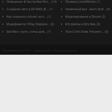
Освещение & Настройка Ren... (14)
Пружина (solidWorks) (1)
Создание авто в 3D MAX (B... (1)
Червячный вал - worm shaf... (0)
Как сохранить объект на п... (1)
Моделирование в Zbrush (2)
Модификатор VRay Displace... (0)
IES файлы в 3Ds Max (3)
3ds Max с нуля, стены дом... (1)
Урок Corel Draw. Рисуем к... (0)
EncantoArts (C) 2011 - Лучшие 2D и 3D уроки из сети.