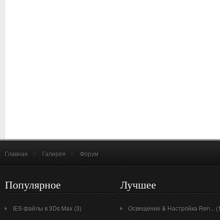
Главная
//
Галерея
//
Форум
Популярное
Лучшее
IES файлы в 3Ds Max (3)
Освещение & Настройка Ren... (