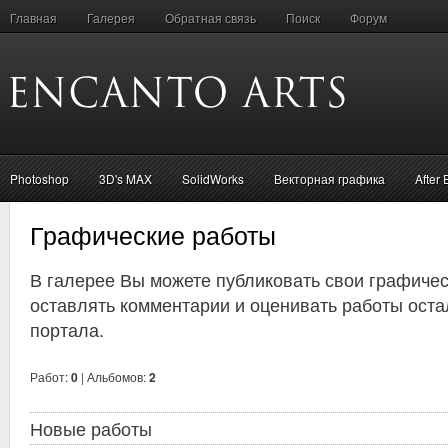
Главная
Галерея
Обратная связь
Поиск
Форум
Photoshop
3D's MAX
SolidWorks
Векторная графика
After 
Графические работы
В галерее Вы можете публиковать свои графичес
оставлять комментарии и оценивать работы оста
портала.
Работ:
0
| Альбомов:
2
Новые работы