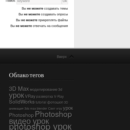
Поиск:
Вы
не можете
создавать темы
Вы
не можете
создавать опросы
Вы
не можете
прикреплять файлы
Вы
не можете
отвечать на сообщения
Вверх
Облако тегов
3D Max
моделирование
3d
урок
VRay
развертка
V-Ray
SolidWorks
фотошоп
tutorial
3D
урок
анимация
3ds max
blender
Свет vray
Photoshop
Photoshop
видео урок
photoshop урок