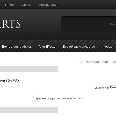
Поиск
Форум
Авторизация
Векторная графика
After Effects
Всё об электричестве
Форум
Новые сообщения
Уч
[
·
оки 3D's MAX
Фильтр по:
В данном форуме нет ни одной темы