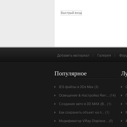
Добавить материал
//
Галерея
//
Фор
Популярное
Л
IES файлы в 3Ds Max (3)
Освещение & Настройка Ren... (14)
Создание авто в 3D MAX (B... (1)
Как сохранить объект на п... (1)
Модификатор VRay Displace... (0)