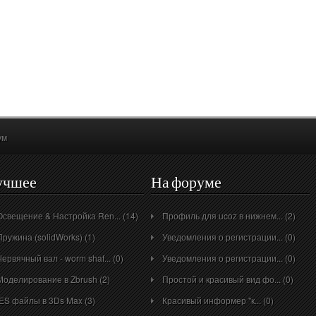
ум
учшее
На форуме
Освещение & Настройка Ren... (14)
Профиль для ucoz в нижнем... (2)
Пружина (solidWorks) (1)
Уведомления о регистрации... (0)
Червячный вал - worm shaf... (0)
Уведомления о регистрации... (0)
Моделирование в Zbrush (2)
Простой и красивый вид фо... (0)
IES файлы в 3Ds Max (3)
Красивый информер "к... (0)