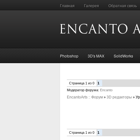
Главная
Галерея
Обратная связь
Photoshop
3D's MAX
SolidWorks
Страница
1
из
0
1
Модератор форума:
Encanto
EncantoArts :: Форум
3D редакторы
Ур
»
»
Страница
1
из
0
1