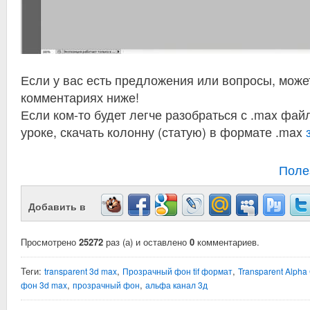
Если у вас есть предложения или вопросы, может
комментариях ниже!
Если ком-то будет легче разобраться с .max фай
уроке, скачать колонну (статую) в формате .max
Поле
Добавить в
Просмотрено
25272
раз (а) и оставлено
0
комментариев.
Теги:
,
,
transparent 3d max
Прозрачный фон tif формат
Transparent Alpha
,
,
фон 3d max
прозрачный фон
альфа канал 3д