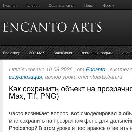
Главная
Галерея
Обратная связь
Поиск
Форум
Photoshop
3D's MAX
SolidWorks
Векторная графика
After 
Опубликовано 10.08.2026 , от
Encanto
- в катег
визуализация
, автор урока encantoarts.3dn.ru
Как сохранить объект на прозрачн
Max, Tif, PNG)
Часто возникает вопрос, вот смоделировал я объе
мне сохранить на прозрачном фоне для дальней
Photoshop? В этом уроке я постараюсь ответить 