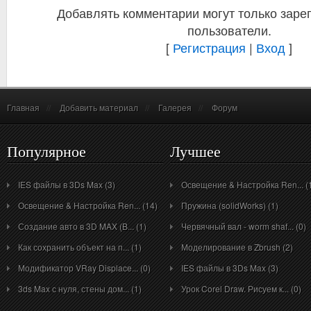
Добавлять комментарии могут только заре
пользователи.
[
Регистрация
|
Вход
]
Главная
//
Добавить материал
//
Галерея
//
Форум
Популярное
Лучшее
IES файлы в 3Ds Max (3)
Освещение & Настройка Ren... (
Освещение & Настройка Ren... (14)
Пружина (solidWorks) (1)
Создание авто в 3D MAX (B... (1)
Червячный вал - worm shaf... (0)
Как сохранить объект на п... (1)
Моделирование в Zbrush (2)
Модификатор VRay Displace... (0)
IES файлы в 3Ds Max (3)
3ds Max с нуля, стены дом... (1)
Урок Corel Draw. Рисуем к... (0)