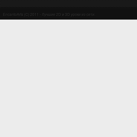
EncantoArts (C) 2011 - Лучшие 2D и 3D уроки из сети.