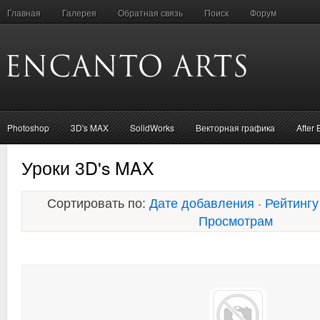
Главная
Галерея
Обратная связь
Поиск
Форум
Photoshop
3D's MAX
SolidWorks
Векторная графика
After 
Уроки 3D's MAX
Сортировать по:
Дате добавления
·
Рейтингу
Просмотрам