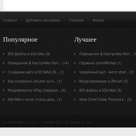
Главная
//
Добавить материал
//
Галерея
//
Форум
Популярное
Лучшее
IES файлы в 3Ds Max (3)
Освещение & Настройка Ren... (
Освещение & Настройка Ren... (14)
Пружина (solidWorks) (1)
Создание авто в 3D MAX (B... (1)
Червячный вал - worm shaf... (0)
Как сохранить объект на п... (1)
Моделирование в Zbrush (2)
Модификатор VRay Displace... (0)
IES файлы в 3Ds Max (3)
3ds Max с нуля, стены дом... (1)
Урок Corel Draw. Рисуем к... (0)
EncantoArts (C) 2011 - Лучшие 2D и 3D уроки из сети.