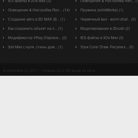
IES файлы в 3Ds Max (3)
Освещение & Настройка Ren... (
Освещение & Настройка Ren... (14)
Пружина (solidWorks) (1)
Создание авто в 3D MAX (B... (1)
Червячный вал - worm shaf... (0)
Как сохранить объект на п... (1)
Моделирование в Zbrush (2)
Модификатор VRay Displace... (0)
IES файлы в 3Ds Max (3)
3ds Max с нуля, стены дом... (1)
Урок Corel Draw. Рисуем к... (0)
EncantoArts (C) 2011 - Лучшие 2D и 3D уроки из сети.