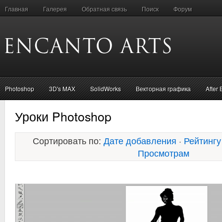
Главная
Галерея
Обратная связь
Поиск
Форум
Photoshop
3D's MAX
SolidWorks
Векторная графика
After 
Уроки Photoshop
Сортировать по:
Дате добавления
·
Рейтингу
Просмотрам