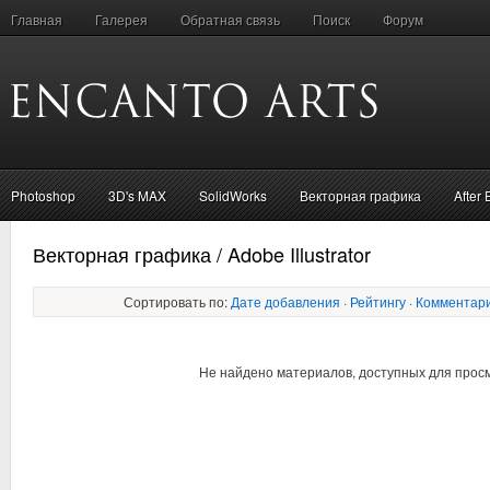
Главная
Галерея
Обратная связь
Поиск
Форум
Photoshop
3D's MAX
SolidWorks
Векторная графика
After 
Векторная графика / Adobe Illustrator
Сортировать по:
Дате добавления
·
Рейтингу
·
Комментар
Не найдено материалов, доступных для прос