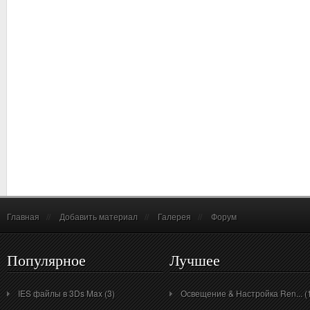
Главная
//
Добавить материал
//
Галерея
//
Форум
Популярное
Лучшее
IES файлы в 3Ds Max (3)
Освещение & Настройка Ren... (