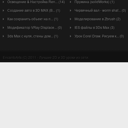
Освещение & Настройка Ren... (14)
Пружина (solidWorks) (1)
Создание авто в 3D MAX (B... (1)
Червячный вал - worm shaf... (0)
Как сохранить объект на п... (1)
Моделирование в Zbrush (2)
Модификатор VRay Displace... (0)
IES файлы в 3Ds Max (3)
3ds Max с нуля, стены дом... (1)
Урок Corel Draw. Рисуем к... (0)
EncantoArts (C) 2011 - Лучшие 2D и 3D уроки из сети.