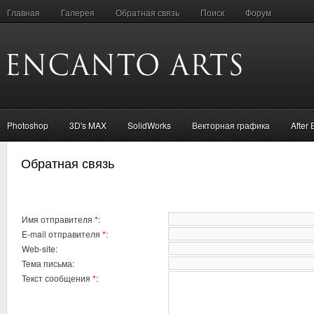
Главная
Галерея
Обратная связь
Поиск
Форум
Photoshop
3D's MAX
SolidWorks
Векторная графика
After 
Обратная связь
Имя отправителя
*
:
E-mail отправителя
*
:
Web-site:
Тема письма:
Текст сообщения
*
: