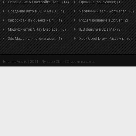
Освещение & Настройка Ren... (14)
Пружина (solidWorks) (1)
Создание авто в 3D MAX (B... (1)
Червячный вал - worm shaf... (0)
Как сохранить объект на п... (1)
Моделирование в Zbrush (2)
Модификатор VRay Displace... (0)
IES файлы в 3Ds Max (3)
3ds Max с нуля, стены дом... (1)
Урок Corel Draw. Рисуем к... (0)
EncantoArts (C) 2011 - Лучшие 2D и 3D уроки из сети.