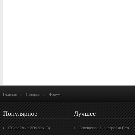
Главная
//
Галерея
//
Форум
Популярное
Лучшее
IES файлы в 3Ds Max (3)
Освещение & Настройка Ren... (