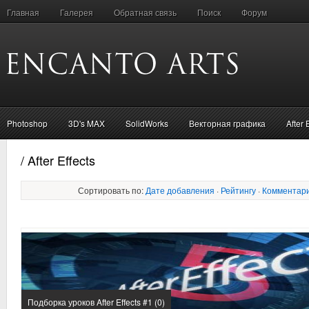
Главная
Галерея
Обратная связь
Поиск
Форум
Photoshop
3D's MAX
SolidWorks
Векторная графика
After 
/ After Effects
Сортировать по:
Дате добавления
·
Рейтингу
·
Комментар
Подборка уроков After Effects #1 (0)