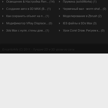
Освещение & Настройка Ren... (14)
Пружина (solidWorks) (1)
Создание авто в 3D MAX (B... (1)
Червячный вал - worm shaf... (0)
Как сохранить объект на п... (1)
Моделирование в Zbrush (2)
Модификатор VRay Displace... (0)
IES файлы в 3Ds Max (3)
3ds Max с нуля, стены дом... (1)
Урок Corel Draw. Рисуем к... (0)
EncantoArts (C) 2011 - Лучшие 2D и 3D уроки из сети.