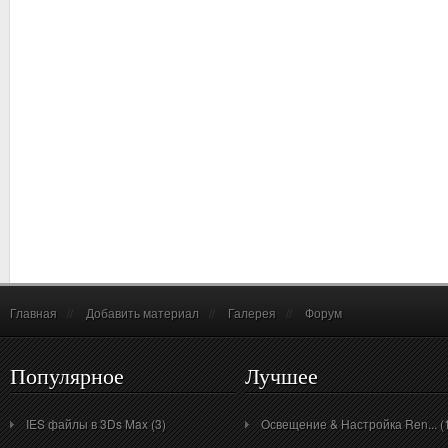
Главная
//
Добавить материал
//
Галерея
//
Форум
Популярное
Лучшее
IES файлы в 3Ds Max (3)
Освещение & Настройка Ren... (