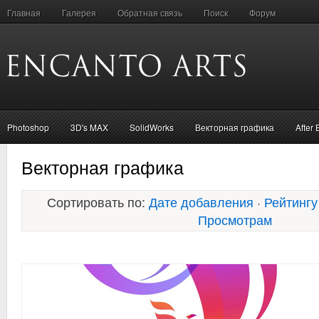
Главная
Галерея
Обратная связь
Поиск
Форум
Photoshop
3D's MAX
SolidWorks
Векторная графика
After 
Векторная графика
Сортировать по:
Дате добавления
·
Рейтингу
Просмотрам