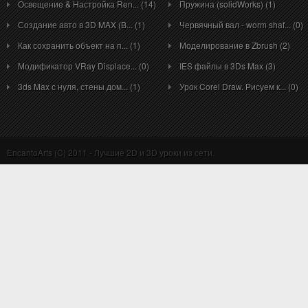
Освещение & Настройка Ren... (14)
Пружина (solidWorks) (1)
Создание авто в 3D MAX (B... (1)
Червячный вал - worm shaf... (0)
Как сохранить объект на п... (1)
Моделирование в Zbrush (2)
Модификатор VRay Displace... (0)
IES файлы в 3Ds Max (3)
3ds Max с нуля, стены дом... (1)
Урок Corel Draw. Рисуем к... (0)
EncantoArts (C) 2011 - Лучшие 2D и 3D уроки из сети.