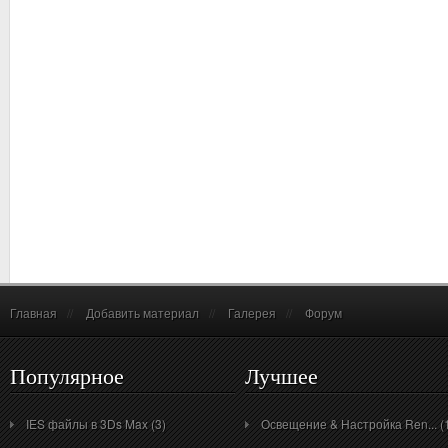
Главная
//
Добавить материал
//
Галерея
//
Форум
Популярное
Лучшее
IES файлы в 3Ds Max (3)
Освещение & Настройка Ren... (