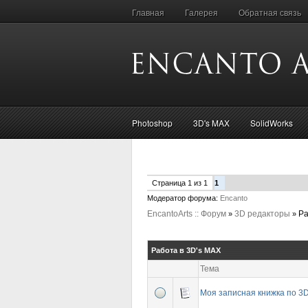
Главная
Галерея
Обратная связь
Photoshop
3D's MAX
SolidWorks
Страница
1
из
1
1
Модератор форума:
Encanto
EncantoArts :: Форум
3D редакторы
Ра
»
»
Работа в 3D's MAX
Тема
Моя записная книжка по 3