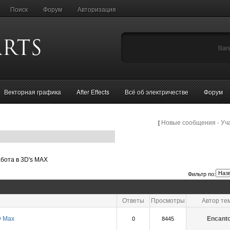
Поиск
Форум
Авторизация
Векторная графика
After Effects
Всё об электричестве
Форум
Новые сообщения
Уч
[
·
бота в 3D's MAX
Фильтр по:
Ответы
Просмотры
Автор те
D Max
Encant
0
8445