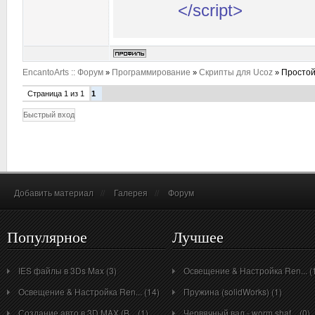
</script>
EncantoArts :: Форум
Программирование
Скрипты для Ucoz
Простой
»
»
»
Страница
1
из
1
1
Добавить материал
//
Галерея
//
Форум
Популярное
Лучшее
IES файлы в 3Ds Max (3)
Освещение & Настройка Ren... (
Освещение & Настройка Ren... (14)
Пружина (solidWorks) (1)
Создание авто в 3D MAX (B... (1)
Червячный вал - worm shaf... (0)