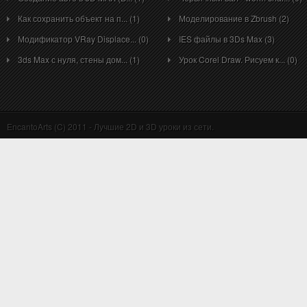
Как сохранить объект на п... (1)
Моделирование в Zbrush (2)
Модификатор VRay Displace... (0)
IES файлы в 3Ds Max (3)
3ds Max с нуля, стены дом... (1)
Урок Corel Draw. Рисуем к... (0)
EncantoArts (C) 2011 - Лучшие 2D и 3D уроки из сети.