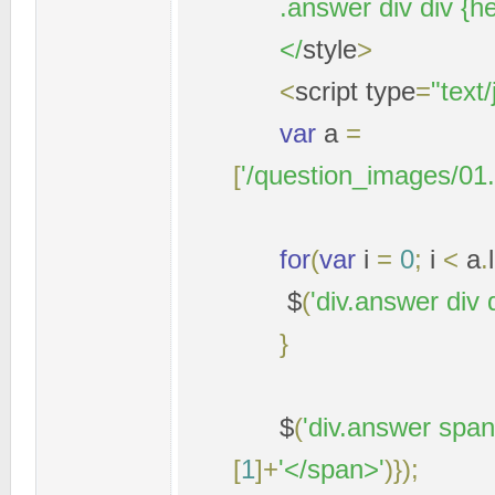
.answer div div {hei
</
style
>
<
script type
=
"text/
var
a
=
[
'/question_images/01.g
for
(
var
i
=
0
;
i
<
a
.
$
(
'div.answer div d
}
$
(
'div.answer span
[
1
]+
'</span>'
)});