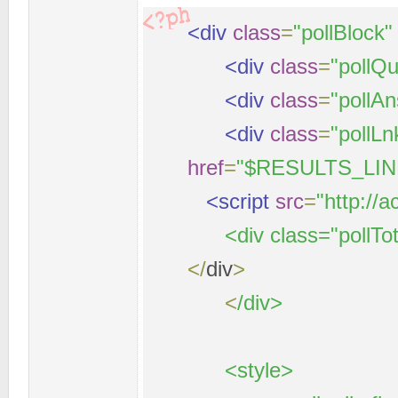
<div
class
=
"pollBlock"
<div
class
=
"pollQ
<div
class
=
"pollAn
<div
class
=
"pollLn
href
=
"$RESULTS_LIN
<script
src
=
"http://a
<div class="pollTot"
</
div
>
<
/div>
<style>