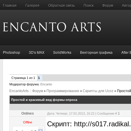
Главная
Галерея
Обратная связь
Поиск
Форум
Авто
Photoshop
3D's MAX
SolidWorks
Векторная графика
After 
Страница
1
из
1
1
Модератор форума:
Encanto
EncantoArts :: Форум
Программирование
Скрипты для Ucoz
Простой
»
»
»
Простой и красивый вид формы опроса
Onlines
1
Дата: Четверг, 17.01.2013, 16:22 | Сообщение #
Cкрипт: http://s017.radika
Offline