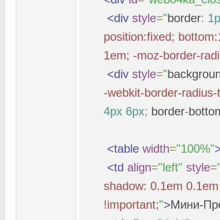
<div
style
=
"
border
:
1
position:fixed; bottom
1em; -moz-border-radiu
<div
style
=
"
backgrou
-webkit-border-radius-
4px
6px
;
border
-
botto
<table
width
=
"100%"
<td
align
=
"left"
style
=
shadow: 0.1em 0.1em 0
!important;
"
>
Мини-Пр