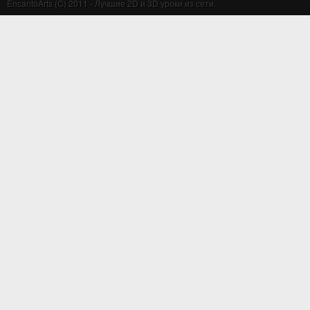
EncantoArts (C) 2011 - Лучшие 2D и 3D уроки из сети.