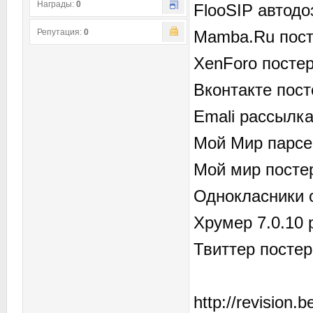
Награды:
0
FlooSIP автодо
Репутация:
0
Mamba.Ru посте
XenForo постер
Вконтакте посте
Emali рассылка
Мой Мир парсер
Мой мир постер
Однокласники о
Хрумер 7.0.10 
Твиттер постер 
http://revision.