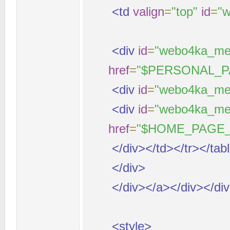
<td
valign
=
"top"
id
=
"w
<div
id
=
"webo4ka_me
href
=
"$PERSONAL_P
<div
id
=
"webo4ka_me
<div
id
=
"webo4ka_me
href
=
"$HOME_PAGE_L
</div></td></tr></tab
</div>
</div></a></div></di
<style>