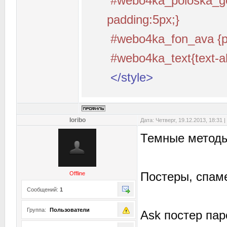
#webo4ka_poloska_gori
padding:5px;}
#webo4ka_fon_ava {pa
#webo4ka_text{text-ali
</style>
Ioribo
Дата: Четверг, 19.12.2013, 18:31
Темные методы
Постеры, спам
Offline
Сообщений:
1
Группа:
Пользователи
Ask постер парс