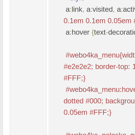
a
:
link
,
a
:
visited
,
a
:
act
0.1em 0.1em 0.05em 
a
:
hover
{
text
-
decorati
#webo4ka_menu{width:
#e2e2e2; border-top:
#FFF;}
#webo4ka_menu:hover 
dotted #000; backgrou
0.05em #FFF;}