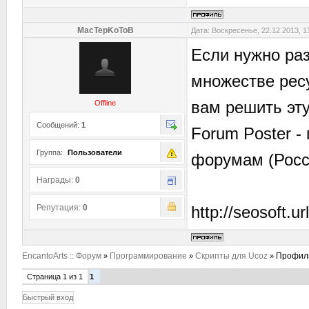
MacTepKoToB
Дата: Воскресенье, 22.12.2013, 
Если нужно ра
множестве ресу
вам решить эту
Offline
Сообщений:
1
Forum Poster -
Группа:
Пользователи
форумам (Росси
Награды:
0
Репутация:
0
http://seosoft.ur
EncantoArts :: Форум
Программирование
Скрипты для Ucoz
Профиль
»
»
»
Страница
1
из
1
1