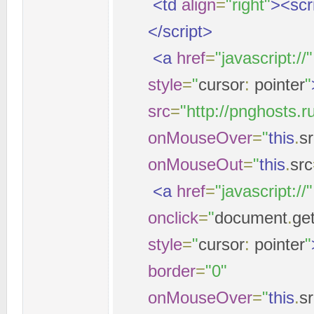
<td
align
=
"right"
><scr
</script>
<a
href
=
"javascript://"
style
=
"
cursor
:
pointer
"
src
=
"http://pnghosts.
onMouseOver
=
"
this
.
s
onMouseOut
=
"
this
.
src
<a
href
=
"javascript://"
onclick
=
"
document
.
ge
style
=
"
cursor
:
pointer
"
border
=
"0"
onMouseOver
=
"
this
.
s