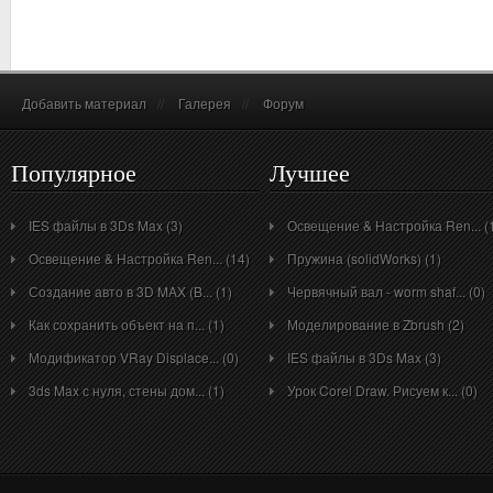
Добавить материал
//
Галерея
//
Форум
Популярное
Лучшее
IES файлы в 3Ds Max (3)
Освещение & Настройка Ren... (
Освещение & Настройка Ren... (14)
Пружина (solidWorks) (1)
Создание авто в 3D MAX (B... (1)
Червячный вал - worm shaf... (0)
Как сохранить объект на п... (1)
Моделирование в Zbrush (2)
Модификатор VRay Displace... (0)
IES файлы в 3Ds Max (3)
3ds Max с нуля, стены дом... (1)
Урок Corel Draw. Рисуем к... (0)