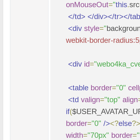
onMouseOut
=
"
this
.
src
</td>
</div></tr></ta
<div
style
=
"
backgrou
webkit-border-radius:5
<div
id
=
"webo4ka_cve
<table
border
=
"0"
cel
<td
valign
=
"top"
align
if
(
$USER_AVATAR_U
border
=
"0"
/>
<?
else
?
width
=
"70px"
border
=