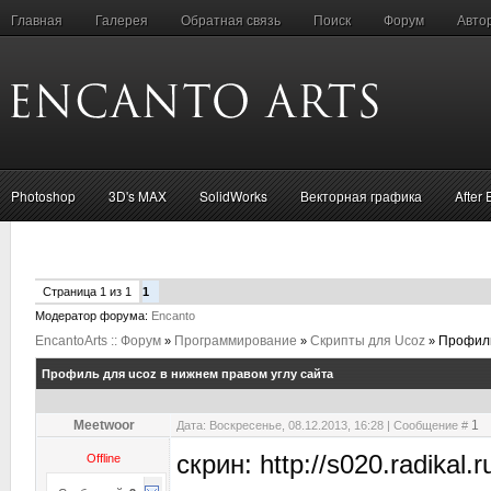
Главная
Галерея
Обратная связь
Поиск
Форум
Авто
Photoshop
3D's MAX
SolidWorks
Векторная графика
After 
Страница
1
из
1
1
Модератор форума:
Encanto
EncantoArts :: Форум
Программирование
Скрипты для Ucoz
Профиль
»
»
»
Профиль для ucoz в нижнем правом углу сайта
Meetwoor
1
Дата: Воскресенье, 08.12.2013, 16:28 | Сообщение #
скрин: http://s020.radikal
Offline