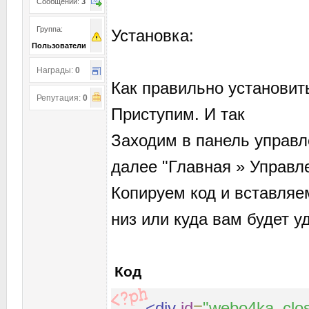
Сообщений:
3
Группа:
Установка:
Пользователи
Награды:
0
Как правильно установит
Репутация:
0
Приступим. И так
Заходим в панель управл
далее "Главная » Управл
Копируем код и вставляе
низ или куда вам будет у
Код
<div
id
=
"webo4ka_clo