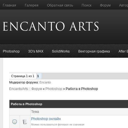
Главная
Галерея
Обратная связь
Поиск
Форум
Авто
Photoshop
3D's MAX
SolidWorks
Векторная графика
After 
Страница
1
из
1
1
Модератор форума:
Encanto
EncantoArts :: Форум
Photoshop
Работа в Photoshop
»
»
Работа в Photoshop
Тема
Photoshop онлайн
Можно пользоваться фотошоп не скачивая