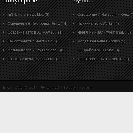
Популярное
Лучшее
IES файлы в 3Ds Max (3)
Освещение & Настройка Ren... (
Освещение & Настройка Ren... (14)
Пружина (solidWorks) (1)
Создание авто в 3D MAX (B... (1)
Червячный вал - worm shaf... (0)
Как сохранить объект на п... (1)
Моделирование в Zbrush (2)
Модификатор VRay Displace... (0)
IES файлы в 3Ds Max (3)
3ds Max с нуля, стены дом... (1)
Урок Corel Draw. Рисуем к... (0)
EncantoArts (C) 2011 - Лучшие 2D и 3D уроки из сети.