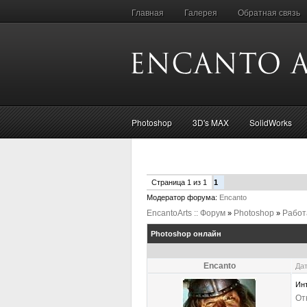
Главная
Галерея
Обратная связь
Photoshop
3D's MAX
SolidWorks
Страница
1
из
1
1
Модератор форума:
Encanto
EncantoArts :: Форум
Photoshop
Работ
»
»
Photoshop онлайн
Encanto
Дат
Инт
От