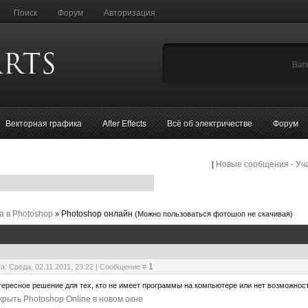
Поиск
Форум
Авторизация
Векторная графика
After Effects
Всё об электричестве
Форум
Новые сообщения
Уч
[
·
а в Photoshop
Photoshop онлайн
»
(Можно пользоваться фотошоп не скачивая)
1
а: Среда, 02.11.2011, 23:22 | Сообщение #
ересное решение для тех, кто не имеет программы на компьютере или нет возможност
крыть Photoshop Online в новом окне