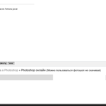
aces fortuna juvat
а в Photoshop
Photoshop онлайн
»
(Можно пользоваться фотошоп не скачивая)