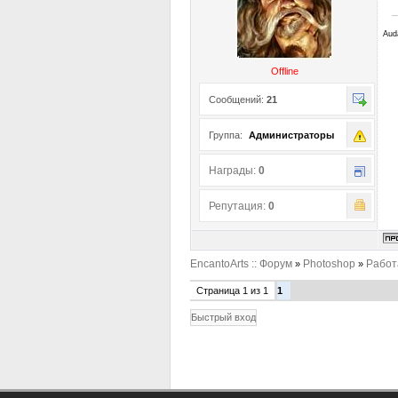
Aud
Offline
Сообщений:
21
Группа:
Администраторы
Награды:
0
Репутация:
0
EncantoArts :: Форум
Photoshop
Работ
»
»
Страница
1
из
1
1