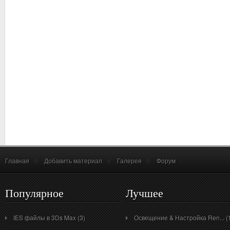
Главная
//
Добавить материал
//
Галерея
//
Форум
Популярное
Лучшее
IES файлы в 3Ds Max (3)
Освещение & Настройка Ren... (