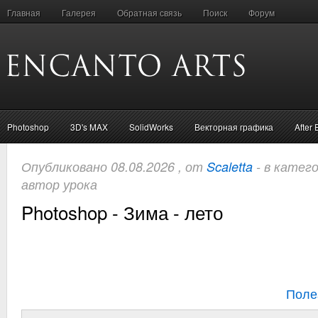
Главная
Галерея
Обратная связь
Поиск
Форум
Photoshop
3D's MAX
SolidWorks
Векторная графика
After 
Опубликовано 08.08.2026 , от
Scaletta
- в катег
автор урока
Photoshop - Зима - лето
Поле