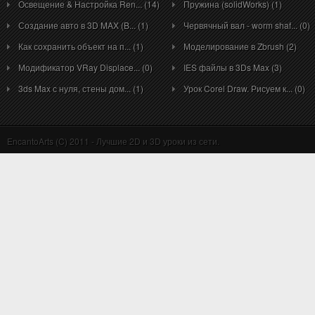
Освещение & Настройка Ren... (14)
Пружина (solidWorks) (1)
Создание авто в 3D MAX (B... (1)
Червячный вал - worm shaf... (0)
Как сохранить объект на п... (1)
Моделирование в Zbrush (2)
Модификатор VRay Displace... (0)
IES файлы в 3Ds Max (3)
3ds Max с нуля, стены дом... (1)
Урок Corel Draw. Рисуем к... (0)
EncantoArts (C) 2011 - Лучшие 2D и 3D уроки из сети.