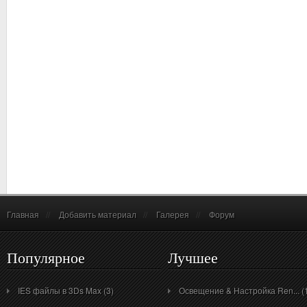
Главная
//
Добавить материал
//
Галерея
//
Форум
Популярное
Лучшее
IES файлы в 3Ds Max (3)
Освещение & Настройка Ren... (