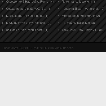
Освещение & Настройка Ren... (14)
Пружина (solidWorks) (1)
Создание авто в 3D MAX (B... (1)
Червячный вал - worm shaf... (0)
Как сохранить объект на п... (1)
Моделирование в Zbrush (2)
Модификатор VRay Displace... (0)
IES файлы в 3Ds Max (3)
3ds Max с нуля, стены дом... (1)
Урок Corel Draw. Рисуем к... (0)
EncantoArts (C) 2011 - Лучшие 2D и 3D уроки из сети.