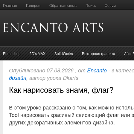
Главная
Галерея
Обратная связь
Поиск
Форум
Photoshop
3D's MAX
SolidWorks
Векторная графика
After 
Опубликовано 07.08.2026 , от
Encanto
- в катег
дизайн
, автор урока Dkarts
Как нарисовать знамя, флаг?
В этом уроке рассказано о том, как можно испол
Tool нарисовать красивый свисающий флаг или 
других декоративных элементов дизайна.