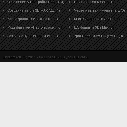
Освещение & Настройка Ren... (14)
Пружина (solidWorks) (1)
Создание авто в 3D MAX (B... (1)
Червячный вал - worm shaf... (0)
Как сохранить объект на п... (1)
Моделирование в Zbrush (2)
Модификатор VRay Displace... (0)
IES файлы в 3Ds Max (3)
3ds Max с нуля, стены дом... (1)
Урок Corel Draw. Рисуем к... (0)
EncantoArts (C) 2011 - Лучшие 2D и 3D уроки из сети.