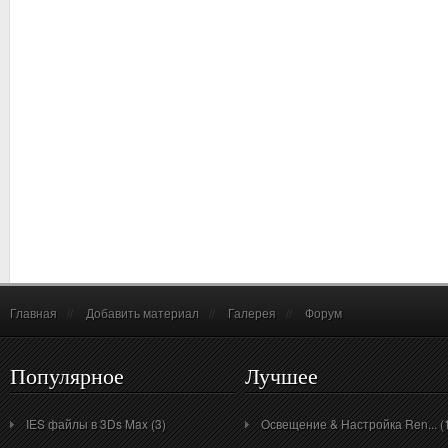
Главная
//
Добавить материал
//
Галерея
//
Форум
Популярное
Лучшее
IES файлы в 3Ds Max (3)
Освещение & Настройка Ren... (