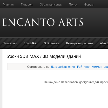
Главная
Галерея
Обратная связь
Поиск
Форум
Photoshop
3D's MAX
SolidWorks
Векторная графика
After 
Уроки 3D's MAX / 3D Модели зданий
Сортировать по:
Дате добавления
·
Рейтингу
·
Комментар
Не найдено материалов, доступных для прос