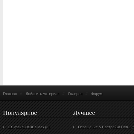
Главная
//
Добавить материал
//
Галерея
//
Форум
Популярное
Лучшее
IES файлы в 3Ds Max (3)
Освещение & Настройка Ren... (