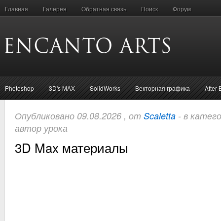
Главная
Галерея
Обратная связь
Поиск
Форум
Photoshop
3D's MAX
SolidWorks
Векторная графика
After 
Опубликовано 09.08.2026 , от
Scaletta
- в катег
автор урока
3D Max материалы