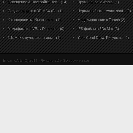
Освещение & Настройка Ren... (14)
Пружина (solidWorks) (1)
Создание авто в 3D MAX (B... (1)
Червячный вал - worm shaf... (0)
Как сохранить объект на п... (1)
Моделирование в Zbrush (2)
Модификатор VRay Displace... (0)
IES файлы в 3Ds Max (3)
3ds Max с нуля, стены дом... (1)
Урок Corel Draw. Рисуем к... (0)
EncantoArts (C) 2011 - Лучшие 2D и 3D уроки из сети.