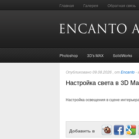
Главная
Галерея
Обратная связь
Photoshop
3D's MAX
SolidWorks
Опубликовано 09.08.2026 , от
Encanto
- 
Настройка света в 3D Ma
Настройка освещения в сцене интерьера,
Добавить в