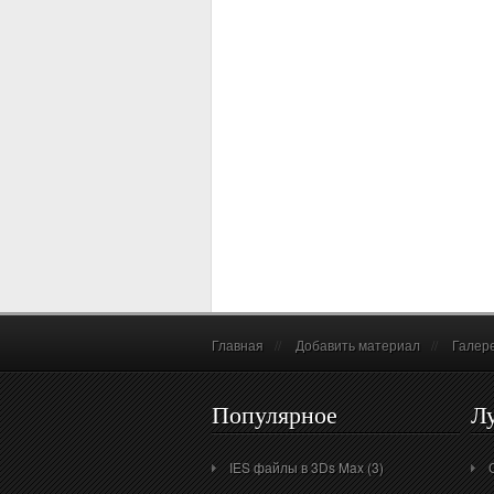
Главная
//
Добавить материал
//
Галер
Популярное
Л
IES файлы в 3Ds Max (3)