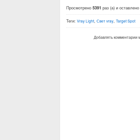
Просмотрено
5391
раз (а) и оставлен
Теги:
,
,
Vray Light
Свет vray
Target Spot
Добавлять комментарии м