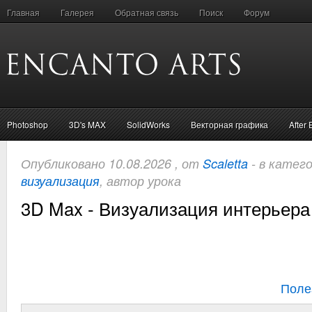
Главная
Галерея
Обратная связь
Поиск
Форум
Photoshop
3D's MAX
SolidWorks
Векторная графика
After 
Опубликовано 10.08.2026 , от
Scaletta
- в катег
визуализация
, автор урока
3D Max - Визуализация интерьера
Поле