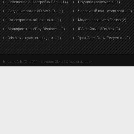
Освещение & Настройка Ren... (14)
Пружина (solidWorks) (1)
Создание авто в 3D MAX (B... (1)
Червячный вал - worm shaf... (0)
Как сохранить объект на п... (1)
Моделирование в Zbrush (2)
Модификатор VRay Displace... (0)
IES файлы в 3Ds Max (3)
3ds Max с нуля, стены дом... (1)
Урок Corel Draw. Рисуем к... (0)
EncantoArts (C) 2011 - Лучшие 2D и 3D уроки из сети.