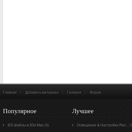
Главная
//
Добавить материал
//
Галерея
//
Форум
Популярное
Лучшее
IES файлы в 3Ds Max (3)
Освещение & Настройка Ren... (