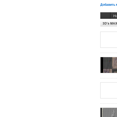
Добавить 
Н
3D's MA