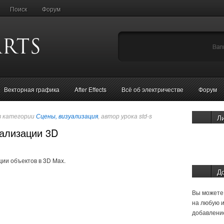
Поиск
Форум
Векторная графика
After Effects
Всё об электричестве
Форум
в категории
Сцены, визуализация
, автор урока std-s
Л
уализации 3D
ции объектов в 3D Max.
Д
Вы можете 
на любую и
добавление