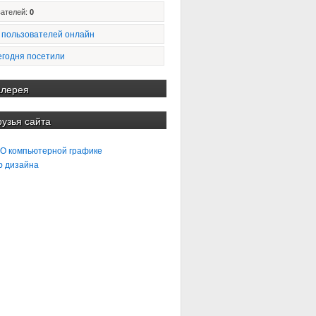
ателей:
0
 пользователей онлайн
егодня посетили
алерея
рузья сайта
 О компьютерной графике
b дизайна