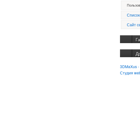
Пользов
Список
Сайт с
Г
Д
3DMaXus -
Студия we