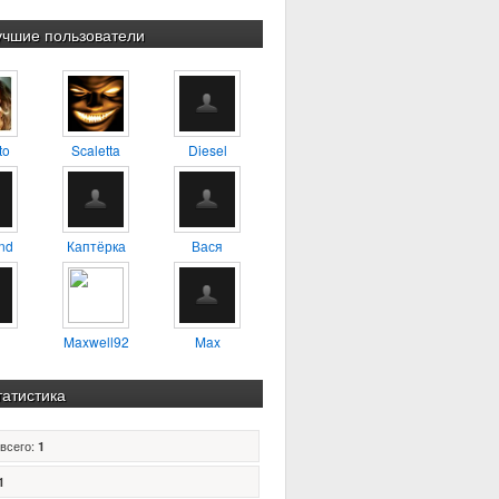
учшие пользователи
to
Scaletta
Diesel
nd
Каптёрка
Вася
Maxwell92
Max
татистика
всего:
1
1