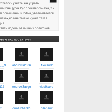
плечах,но мне там не нужна такая
ция.
истить модель от лишних полигонов
ция, по-моему так называется)
пасибо за ответ )
2 18:11
:confused: :blink: %) :yes:
овые пользователи
2 23:38
Хороший урок, для
будет самое то, один из первых
о которому сам учился
_I_S
aborovik2006
Alexandr
4 17:56
А можно ли таким
 делать 3D модель например
ия?
t22
AndrewZavgo
vladiksore
3 13:45
тень не в ту сторону. а
r
drmarchenko
bilananit