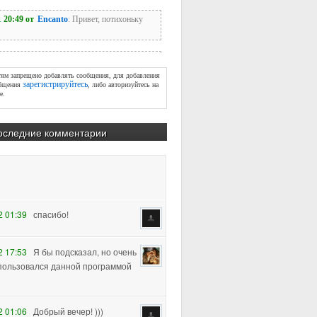
тям запрещено добавлять сообщения, для добавления
зарегистрируйтесь
бщения
, либо авторизуйтесь на
е.
оследние комментарии
2 01:39
спасибо!
2 17:53
Я бы подсказал, но очень
пользовался данной программой
2 01:06
Добрый вечер! )))
хотелось узнать, как убрать
лигоны (урок 2) с плеч персонажа, т.к.
м повышении subdiva, увеличивается