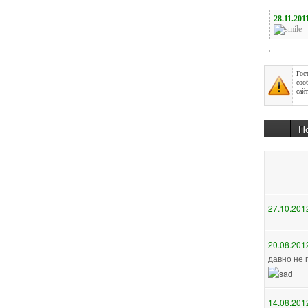
Гос
соо
сайт
П
27.10.201
20.08.201
давно не 
14.08.201
А мне бы 
лишнии по
при каждо