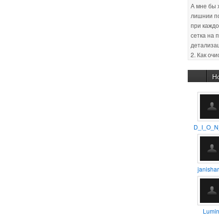
сетка на 
детализа
2. Как оч
(оптимиза
Заранее с
30.01.201
:unsure:
Н
29.01.201
новичков 
уроков, п
D_I_O_N
11.02.201
способом
помещен
janishar
11.02.201
так айс.
Lumirr