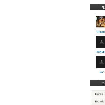
Л
Encan
FreeMi
kot
С
Онлайн 
Гостей: