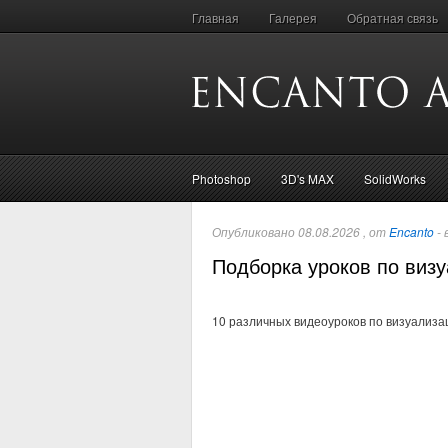
Главная
Галерея
Обратная связь
Photoshop
3D's MAX
SolidWorks
Опубликовано 08.08.2026 , от
Encanto
- 
Подборка уроков по виз
10 различных видеоуроков по визуализа