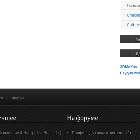
Пользов
Список
Сайт с
Г
Д
3DMaXus -
Студия we
ея
//
Форум
учшее
На форуме
Освещение & Настройка Ren... (14)
Профиль для ucoz в нижнем... (2)