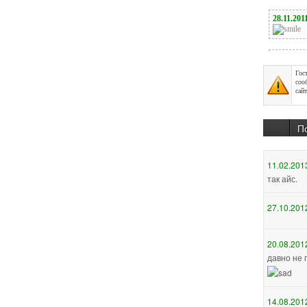
Гос
соо
сайт
П
11.02.201
так айс.
27.10.201
20.08.201
давно не 
14.08.201