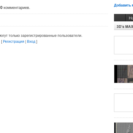
Добавить 
о
0
комментариев.
Н
3D's MA
огут только зарегистрированные пользователи.
[
Регистрация
|
Вход
]