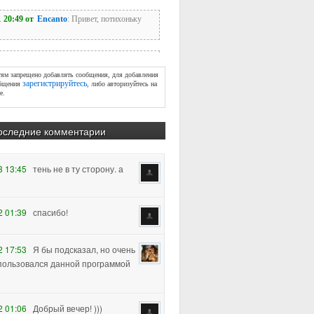
тям запрещено добавлять сообщения, для добавления
зарегистрируйтесь
бщения
, либо авторизуйтесь на
е.
оследние комментарии
3 13:45
тень не в ту сторону. а
2 01:39
спасибо!
2 17:53
Я бы подсказал, но очень
пользовался данной программой
2 01:06
Добрый вечер! )))