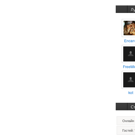
Л
Encan
FreeMi
kot
С
Онлайн 
Гостей: