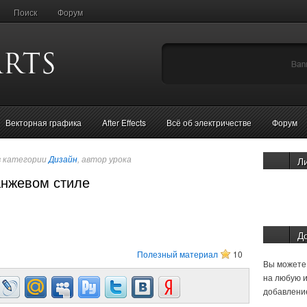
Поиск
Форум
Векторная графика
After Effects
Всё об электричестве
Форум
в категории
Дизайн
, автор урока
Л
анжевом стиле
Д
Полезный материал
10
Вы можете 
на любую и
добавление