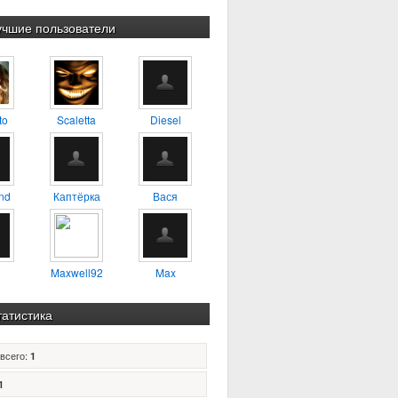
учшие пользователи
to
Scaletta
Diesel
nd
Каптёрка
Вася
Maxwell92
Max
татистика
всего:
1
1