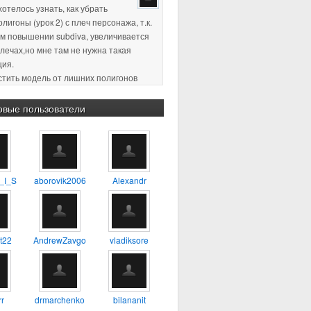
хотелось узнать, как убрать
лигоны (урок 2) с плеч персонажа, т.к.
м повышении subdiva, увеличивается
плечах,но мне там не нужна такая
ция.
истить модель от лишних полигонов
ция, по-моему так называется)
пасибо за ответ )
овые пользователи
2 18:11
:confused: :blink: %) :yes:
2 23:38
Хороший урок, для
_I_S
aborovik2006
Alexandr
будет самое то, один из первых
о которому сам учился
4 17:56
А можно ли таким
t22
AndrewZavgo
vladiksore
 делать 3D модель например
ия?
r
drmarchenko
bilananit