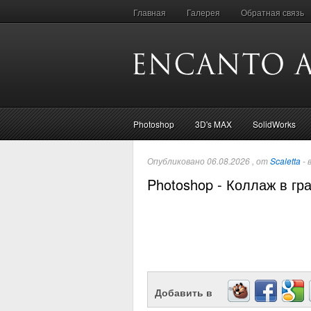
Главная
Галерея
Обратная связь
Photoshop
3D's MAX
SolidWorks
Опубликовано 06.08.2026 , от
Scaletta
- 
Photoshop - Коллаж в гр
Добавить в