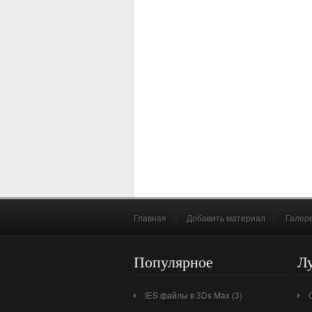
Главная
//
Добавить материал
//
Галер
Популярное
Л
IES файлы в 3Ds Max (3)