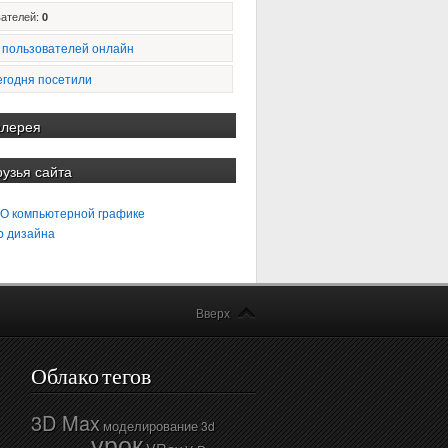
ателей:
0
 пользователей онлайн
егодня посетили
алерея
рузья сайта
 О компьютерной графике
b дизайна
Вверх
Облако тегов
3D Max
моделирование
3d
урок