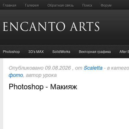
Главная
Галерея
Обратная связь
Поиск
Форум
Photoshop
3D's MAX
SolidWorks
Векторная графика
After 
Опубликовано 09.08.2026 , от
Scaletta
- в катег
фото
, автор урока
Photoshop - Макияж