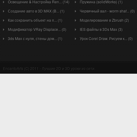
Освещение & Настройка Ren... (14)
Пружина (solidWorks) (1)
Создание авто в 3D MAX (B... (1)
Червячный вал - worm shaf... (0)
Как сохранить объект на п... (1)
Моделирование в Zbrush (2)
Модификатор VRay Displace... (0)
IES файлы в 3Ds Max (3)
3ds Max с нуля, стены дом... (1)
Урок Corel Draw. Рисуем к... (0)
EncantoArts (C) 2011 - Лучшие 2D и 3D уроки из сети.