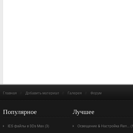
Главная
//
Добавить материал
//
Галерея
//
Форум
Популярное
Лучшее
IES файлы в 3Ds Max (3)
Освещение & Настройка Ren... (