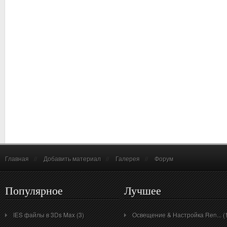
Главная
//
Добавить материал
//
Галерея
//
Форум
Популярное
Лучшее
IES файлы в 3Ds Max (3)
Освещение & Настройка Ren... (