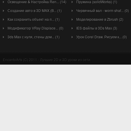
Освещение & Настройка Ren... (14)
Пружина (solidWorks) (1)
Создание авто в 3D MAX (B... (1)
Червячный вал - worm shaf... (0)
Как сохранить объект на п... (1)
Моделирование в Zbrush (2)
Модификатор VRay Displace... (0)
IES файлы в 3Ds Max (3)
3ds Max с нуля, стены дом... (1)
Урок Corel Draw. Рисуем к... (0)
EncantoArts (C) 2011 - Лучшие 2D и 3D уроки из сети.