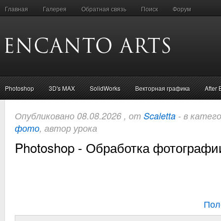
Главная
Галерея
Обратная связь
Поиск
Форум
Photoshop
3D's MAX
SolidWorks
Векторная графика
After 
Опубликовано 08.08.2026 , от
Scaletta
- в катег
фото
, автор урока
Photoshop - Обработка фотографи
Пол