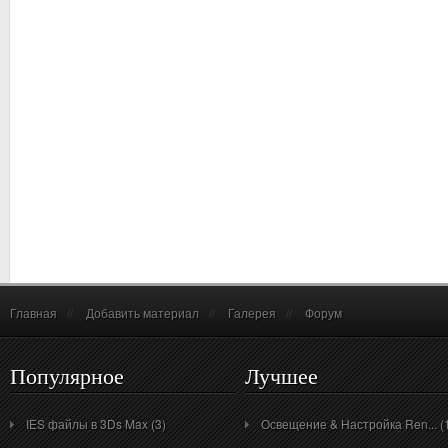
Главная
//
Добавить материал
//
Галерея
//
Форум
Популярное
Лучшее
IES файлы в 3Ds Max (3)
Освещение & Настройка Ren... (