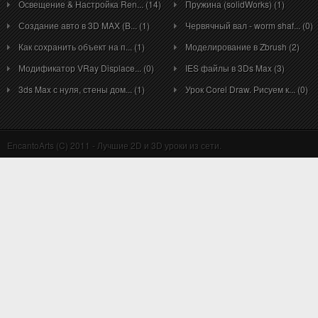
Освещение & Настройка Ren... (14)
Пружина (solidWorks) (1)
Создание авто в 3D MAX (B... (1)
Червячный вал - worm shaf... (0)
Как сохранить объект на п... (1)
Моделирование в Zbrush (2)
Модификатор VRay Displace... (0)
IES файлы в 3Ds Max (3)
3ds Max с нуля, стены дом... (1)
Урок Corel Draw. Рисуем к... (0)
EncantoArts (C) 2011 - Лучшие 2D и 3D уроки из сети.