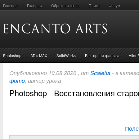
Главная
Галерея
Обратная связь
Поиск
Форум
Photoshop
3D's MAX
SolidWorks
Векторная графика
After 
Опубликовано 10.08.2026 , от
Scaletta
- в катег
фото
, автор урока
Photoshop - Восстановления стар
Поле