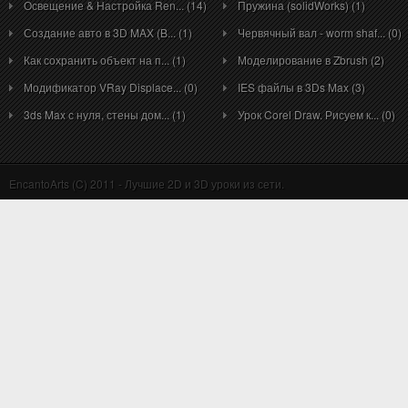
Освещение & Настройка Ren... (14)
Пружина (solidWorks) (1)
Создание авто в 3D MAX (B... (1)
Червячный вал - worm shaf... (0)
Как сохранить объект на п... (1)
Моделирование в Zbrush (2)
Модификатор VRay Displace... (0)
IES файлы в 3Ds Max (3)
3ds Max с нуля, стены дом... (1)
Урок Corel Draw. Рисуем к... (0)
EncantoArts (C) 2011 - Лучшие 2D и 3D уроки из сети.