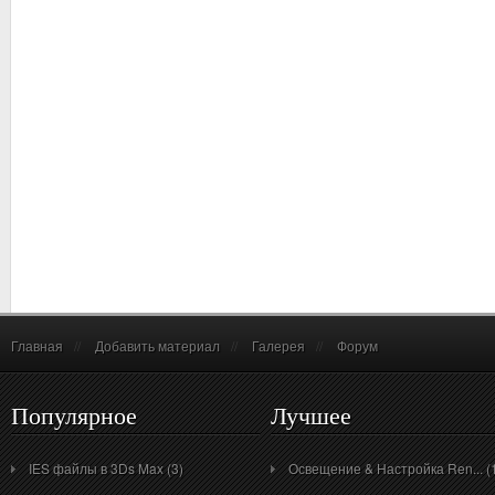
Главная
//
Добавить материал
//
Галерея
//
Форум
Популярное
Лучшее
IES файлы в 3Ds Max (3)
Освещение & Настройка Ren... (