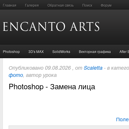
Главная
Галерея
Обратная связь
Поиск
Форум
Photoshop
3D's MAX
SolidWorks
Векторная графика
After 
Опубликовано 09.08.2026 , от
Scaletta
- в катег
фото
, автор урока
Photoshop - Замена лица
Поле