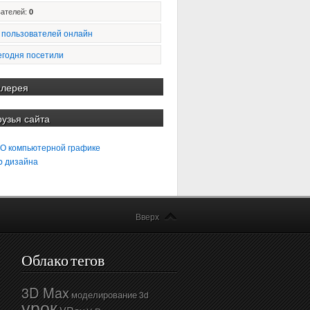
ателей:
0
 пользователей онлайн
егодня посетили
алерея
рузья сайта
 О компьютерной графике
b дизайна
Вверх
Облако тегов
3D Max
моделирование
3d
урок