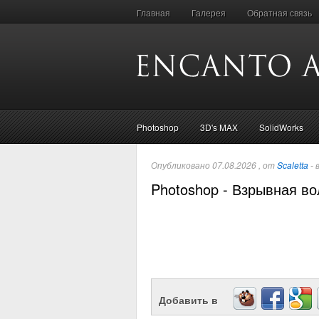
Главная
Галерея
Обратная связь
Photoshop
3D's MAX
SolidWorks
Опубликовано 07.08.2026 , от
Scaletta
- 
Photoshop - Взрывная в
Добавить в