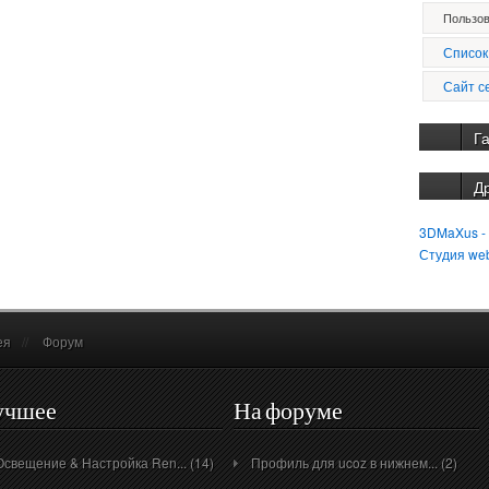
Пользов
Список
Сайт с
Г
Д
3DMaXus -
Студия we
ея
//
Форум
учшее
На форуме
Освещение & Настройка Ren... (14)
Профиль для ucoz в нижнем... (2)