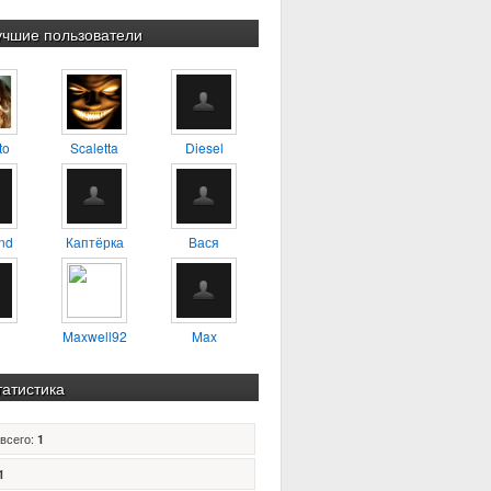
учшие пользователи
to
Scaletta
Diesel
nd
Каптёрка
Вася
Maxwell92
Max
татистика
всего:
1
1