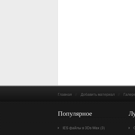
Главная
//
Добавить материал
//
Галер
Популярное
Л
IES файлы в 3Ds Max (3)