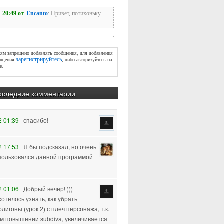
тям запрещено добавлять сообщения, для добавления
зарегистрируйтесь
бщения
, либо авторизуйтесь на
е.
оследние комментарии
2 01:39
спасибо!
2 17:53
Я бы подсказал, но очень
пользовался данной программой
2 01:06
Добрый вечер! )))
хотелось узнать, как убрать
лигоны (урок 2) с плеч персонажа, т.к.
м повышении subdiva, увеличивается