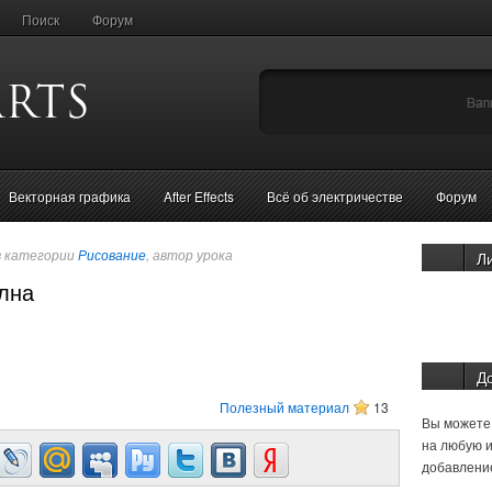
Поиск
Форум
Векторная графика
After Effects
Всё об электричестве
Форум
в категории
Рисование
, автор урока
Л
олна
Д
Полезный материал
13
Вы можете 
на любую и
добавление