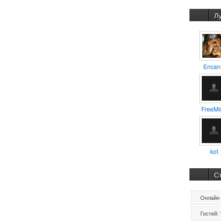
Л
Encan
FreeMi
kot
С
Онлайн 
Гостей: