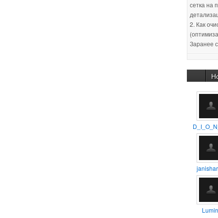
сетка на 
детализа
2. Как оч
(оптимиза
Заранее с
30.01.201
:unsure:
Н
29.01.201
новичков 
уроков, п
D_I_O_N
11.02.201
способом
помещен
janishar
11.02.201
так айс.
Lumirr