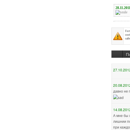
Гос
соо
сайт
П
27.10.201
20.08.201
давно не 
14.08.201
А мне бы 
лишнии по
при каждо