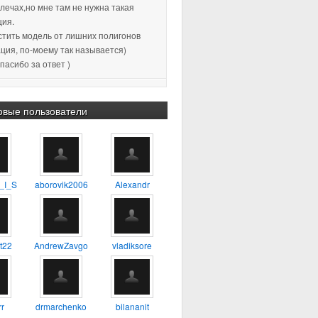
плечах,но мне там не нужна такая
ция.
истить модель от лишних полигонов
ция, по-моему так называется)
пасибо за ответ )
2 18:11
:confused: :blink: %) :yes:
овые пользователи
2 23:38
Хороший урок, для
будет самое то, один из первых
о которому сам учился
_I_S
aborovik2006
Alexandr
4 17:56
А можно ли таким
 делать 3D модель например
ия?
t22
AndrewZavgo
vladiksore
3 13:45
тень не в ту сторону. а
r
drmarchenko
bilananit