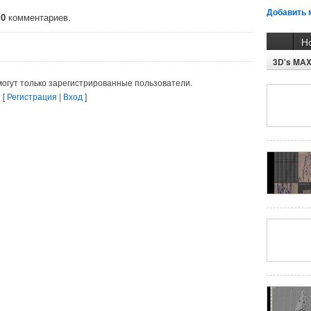
Добавить 
о
0
комментариев.
Н
3D's MA
огут только зарегистрированные пользователи.
[
Регистрация
|
Вход
]