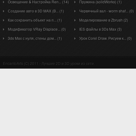
Освещение & Настройка Ren... (14)
Пружина (solidWorks) (1)
Создание авто в 3D MAX (B... (1)
Червячный вал - worm shaf... (0)
Как сохранить объект на п... (1)
Моделирование в Zbrush (2)
Модификатор VRay Displace... (0)
IES файлы в 3Ds Max (3)
3ds Max с нуля, стены дом... (1)
Урок Corel Draw. Рисуем к... (0)
EncantoArts (C) 2011 - Лучшие 2D и 3D уроки из сети.