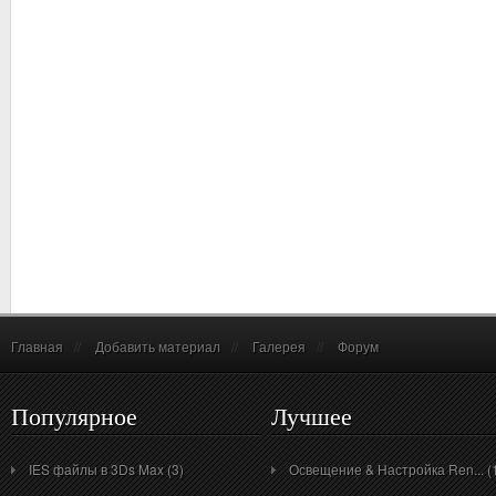
Главная
//
Добавить материал
//
Галерея
//
Форум
Популярное
Лучшее
IES файлы в 3Ds Max (3)
Освещение & Настройка Ren... (