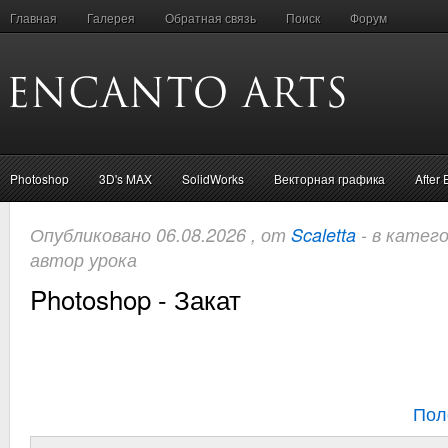
Главная
Галерея
Обратная связь
Поиск
Форум
Photoshop
3D's MAX
SolidWorks
Векторная графика
After 
Опубликовано 06.08.2026 , от
Scaletta
- в катег
автор урока
Photoshop - Закат
Пол