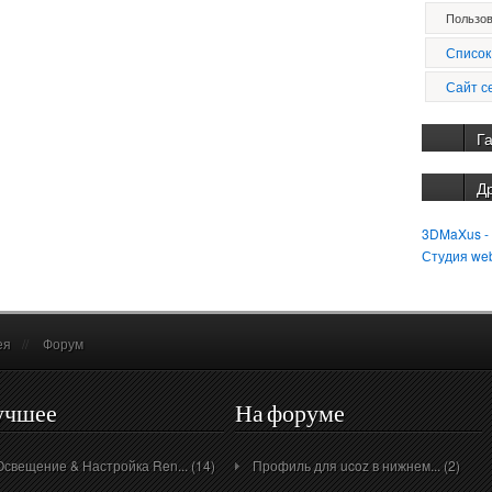
Пользов
Список
Сайт с
Г
Д
3DMaXus -
Студия we
ея
//
Форум
учшее
На форуме
Освещение & Настройка Ren... (14)
Профиль для ucoz в нижнем... (2)