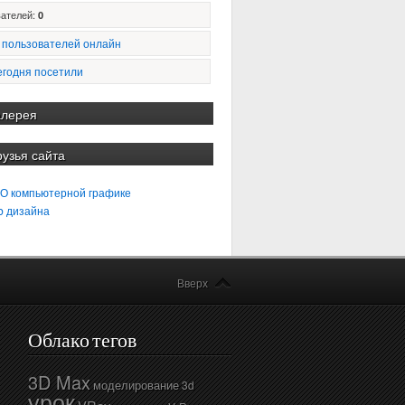
ателей:
0
 пользователей онлайн
егодня посетили
алерея
рузья сайта
 О компьютерной графике
b дизайна
Вверх
Облако тегов
3D Max
моделирование
3d
урок