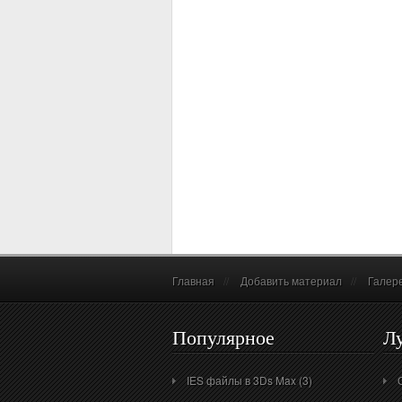
Главная
//
Добавить материал
//
Галер
Популярное
Л
IES файлы в 3Ds Max (3)