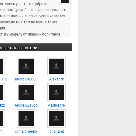
хотелось узнать, как убрать
лигоны (урок 2) с плеч персонажа, т.к.
м повышении subdiva, увеличивается
плечах,но мне там не нужна такая
ция.
истить модель от лишних полигонов
ция, по-моему так называется)
пасибо за ответ )
овые пользователи
2 18:11
:confused: :blink: %) :yes:
2 23:38
Хороший урок, для
_I_S
aborovik2006
Alexandr
будет самое то, один из первых
о которому сам учился
4 17:56
А можно ли таким
t22
AndrewZavgo
vladiksore
 делать 3D модель например
ия?
r
drmarchenko
bilananit