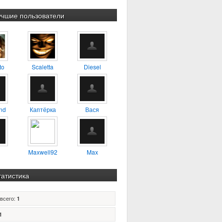
учшие пользователи
to
Scaletta
Diesel
nd
Каптёрка
Вася
Maxwell92
Max
татистика
всего:
1
1