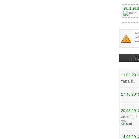
Гос
соо
сайт
П
11.02.201
так айс.
27.10.201
20.08.201
давно не 
14.08.201