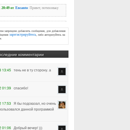
тям запрещено добавлять сообщения, для добавления
зарегистрируйтесь
бщения
, либо авторизуйтесь на
е.
оследние комментарии
3 13:45
тень не в ту сторону. а
2 01:39
спасибо!
2 17:53
Я бы подсказал, но очень
пользовался данной программой
2 01:06
Добрый вечер! )))