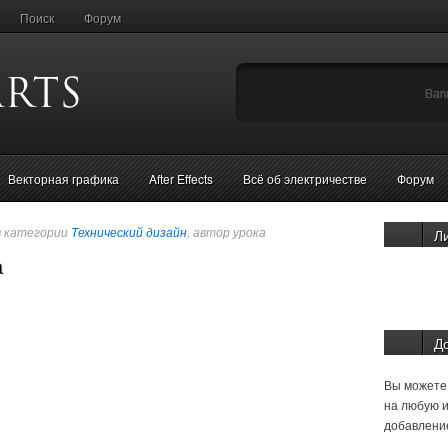
Поиск
Форум
Векторная графика
After Effects
Всё об электричестве
Форум
в категории
Технический дизайн
, автор урока
Л
а
Д
Вы можете 
на любую и
добавление