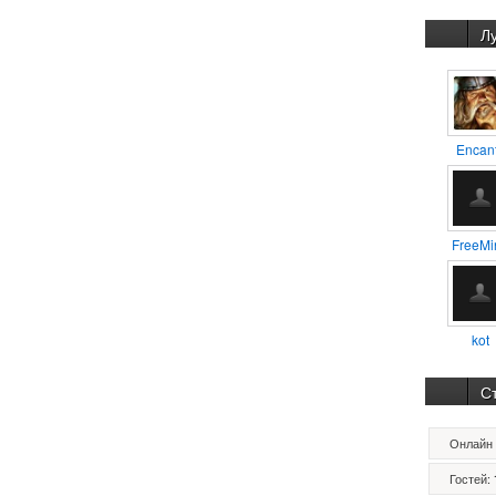
Л
Encan
FreeMi
kot
С
Онлайн 
Гостей: