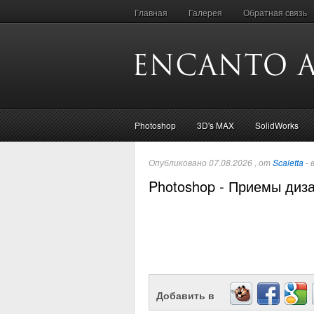
Главная
Галерея
Обратная связь
Photoshop
3D's MAX
SolidWorks
Опубликовано 07.08.2026 , от
Scaletta
- 
Photoshop - Приемы диз
Добавить в