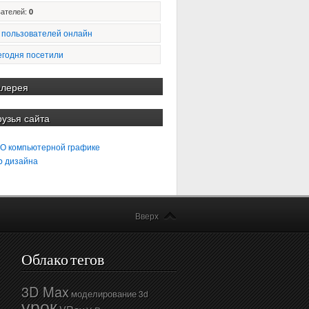
ателей:
0
 пользователей онлайн
егодня посетили
алерея
рузья сайта
 О компьютерной графике
b дизайна
Вверх
Облако тегов
3D Max
моделирование
3d
урок