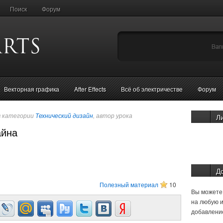
Поиск
Форум
Векторная графика
After Effects
Всё об электричестве
Форум
в категории
Технический дизайн
, автор урока
Л
айна
Д
Полезный материал
10
Вы можете 
на любую и
добавление