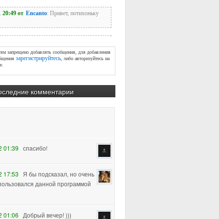
тям запрещено добавлять сообщения, для добавления
зарегистрируйтесь
бщения
, либо авторизуйтесь на
е.
оследние комментарии
2 01:39
спасибо!
2 17:53
Я бы подсказал, но очень
пользовался данной программой
2 01:06
Добрый вечер! )))
хотелось узнать, как убрать
лигоны (урок 2) с плеч персонажа, т.к.
м повышении subdiva, увеличивается