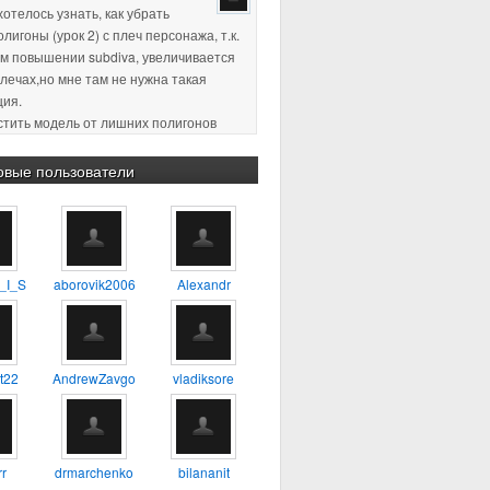
плечах,но мне там не нужна такая
ция.
истить модель от лишних полигонов
ция, по-моему так называется)
пасибо за ответ )
2 18:11
:confused: :blink: %) :yes:
овые пользователи
2 23:38
Хороший урок, для
будет самое то, один из первых
о которому сам учился
_I_S
aborovik2006
Alexandr
4 17:56
А можно ли таким
 делать 3D модель например
ия?
t22
AndrewZavgo
vladiksore
3 13:45
тень не в ту сторону. а
r
drmarchenko
bilananit