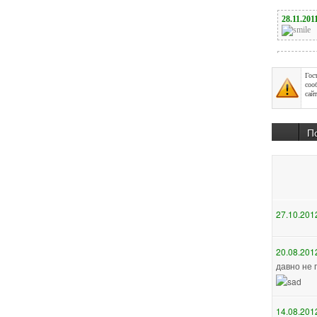
Гос
соо
сайт
П
27.10.201
20.08.201
давно не 
14.08.201
А мне бы 
лишнии по
при каждо