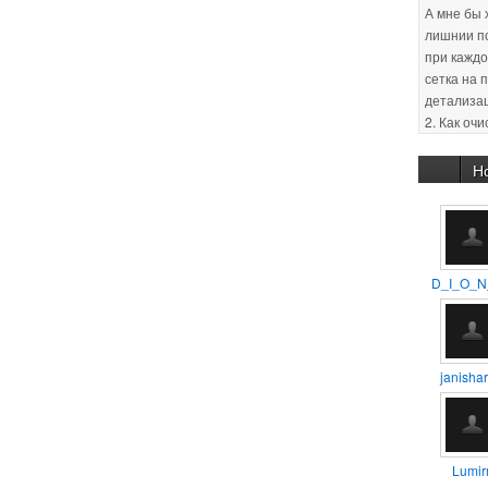
сетка на 
детализа
2. Как оч
(оптимиза
Заранее с
30.01.201
:unsure:
Н
29.01.201
новичков 
уроков, п
D_I_O_N
11.02.201
способом
помещен
janishar
11.02.201
так айс.
Lumirr