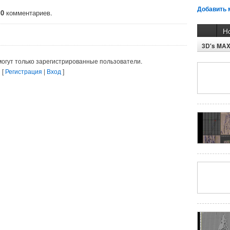
Добавить 
о
0
комментариев.
Н
3D's MA
огут только зарегистрированные пользователи.
[
Регистрация
|
Вход
]