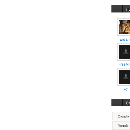
Л
Encan
FreeMi
kot
С
Онлайн 
Гостей: