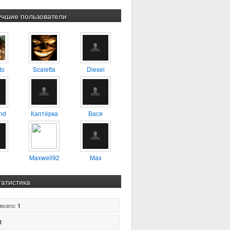
учшие пользователи
to
Scaletta
Diesel
nd
Каптёрка
Вася
Maxwell92
Max
татистика
всего:
1
1