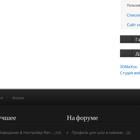
Пользов
Список
Сайт с
Г
Д
3DMaXus -
Студия we
ея
//
Форум
учшее
На форуме
Освещение & Настройка Ren... (14)
Профиль для ucoz в нижнем... (2)