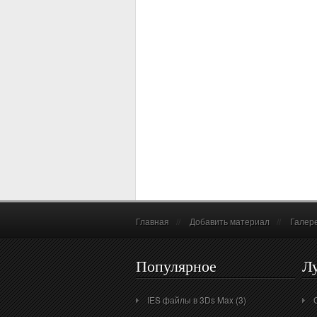
Главная
//
Добавить материал
//
Галер
Популярное
Л
IES файлы в 3Ds Max (3)