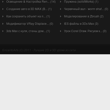
Освещение & Настройка Ren... (14)
Пружина (solidWorks) (1)
Создание авто в 3D MAX (B... (1)
Червячный вал - worm shaf... (0)
Как сохранить объект на п... (1)
Моделирование в Zbrush (2)
Модификатор VRay Displace... (0)
IES файлы в 3Ds Max (3)
3ds Max с нуля, стены дом... (1)
Урок Corel Draw. Рисуем к... (0)
EncantoArts (C) 2011 - Лучшие 2D и 3D уроки из сети.