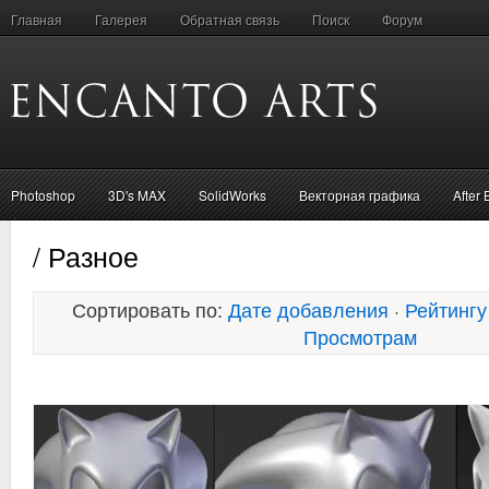
Главная
Галерея
Обратная связь
Поиск
Форум
Photoshop
3D's MAX
SolidWorks
Векторная графика
After 
/ Разное
Сортировать по:
Дате добавления
·
Рейтингу
Просмотрам