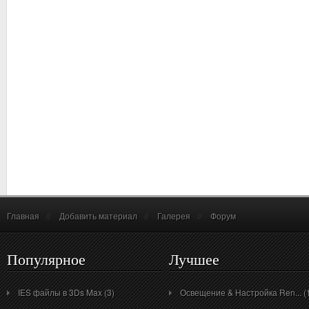
Главная
//
Добавить материал
//
Галерея
//
Форум
Популярное
Лучшее
IES файлы в 3Ds Max (3)
Освещение & Настройка Ren... (