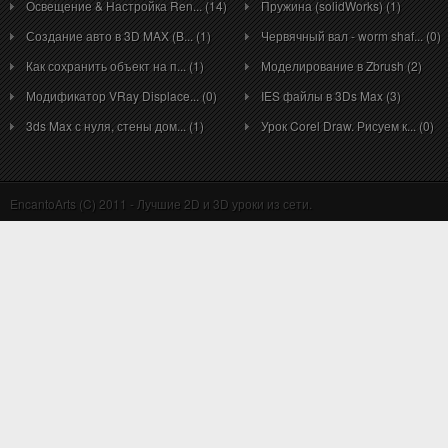
Освещение & Настройка Ren... (14)
Пружина (solidWorks) (1)
Создание авто в 3D MAX (B... (1)
Червячный вал - worm shaf... (0)
Как сохранить объект на п... (1)
Моделирование в Zbrush (2)
Модификатор VRay Displace... (0)
IES файлы в 3Ds Max (3)
3ds Max с нуля, стены дом... (1)
Урок Corel Draw. Рисуем к... (0)
EncantoArts (C) 2011 - Лучшие 2D и 3D уроки из сети.