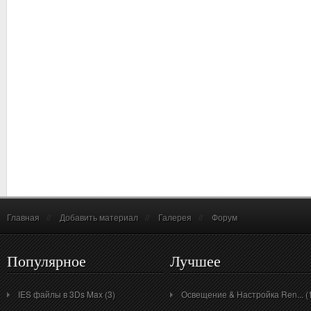
Главная
//
Добавить материал
//
Галерея
//
Форум
Популярное
Лучшее
IES файлы в 3Ds Max (3)
Освещение & Настройка Ren... (