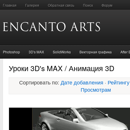
Главная
Галерея
Обратная связь
Поиск
Форум
Photoshop
3D's MAX
SolidWorks
Векторная графика
After 
Уроки 3D's MAX / Анимация 3D
Сортировать по:
Дате добавления
·
Рейтингу
Просмотрам