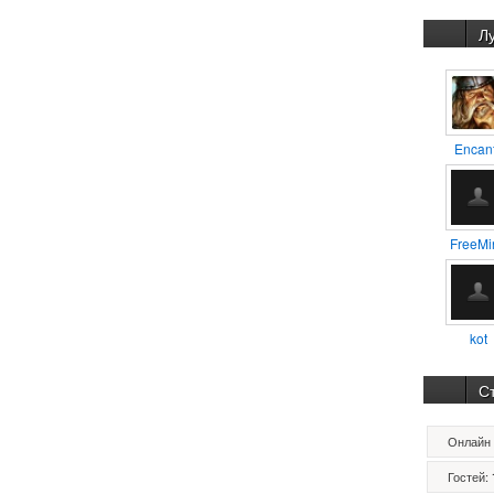
Л
Encan
FreeMi
kot
С
Онлайн 
Гостей: