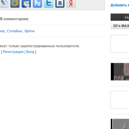
Добавить 
Н
о
0
комментариев.
3D's MA
,
,
nes
Сплайны
Spline
огут только зарегистрированные пользователи.
[
Регистрация
|
Вход
]