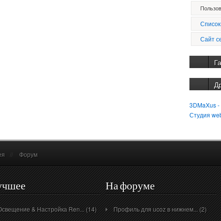
Пользов
Список
Сайт с
Г
Д
3DMaXus -
Студия we
ея
//
Форум
учшее
На форуме
Освещение & Настройка Ren... (14)
Профиль для ucoz в нижнем... (2)