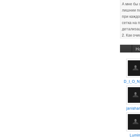
сетка на 
детализа
2. Как оч
(оптимиза
Заранее с
30.01.201
:unsure:
Н
29.01.201
новичков 
уроков, п
D_I_O_N
11.02.201
способом
помещен
janishar
11.02.201
так айс.
Lumirr