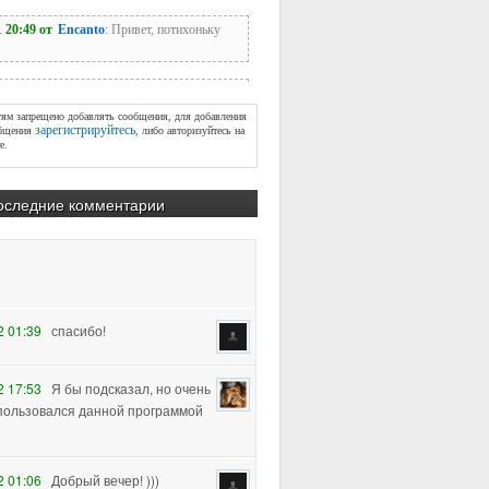
тям запрещено добавлять сообщения, для добавления
зарегистрируйтесь
бщения
, либо авторизуйтесь на
е.
оследние комментарии
2 01:39
спасибо!
2 17:53
Я бы подсказал, но очень
пользовался данной программой
2 01:06
Добрый вечер! )))
хотелось узнать, как убрать
лигоны (урок 2) с плеч персонажа, т.к.
м повышении subdiva, увеличивается