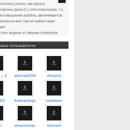
плечах,но мне там не нужна такая
ция.
истить модель от лишних полигонов
ция, по-моему так называется)
пасибо за ответ )
2 18:11
:confused: :blink: %) :yes:
овые пользователи
2 23:38
Хороший урок, для
будет самое то, один из первых
о которому сам учился
_I_S
aborovik2006
Alexandr
4 17:56
А можно ли таким
 делать 3D модель например
ия?
t22
AndrewZavgo
vladiksore
3 13:45
тень не в ту сторону. а
r
drmarchenko
bilananit