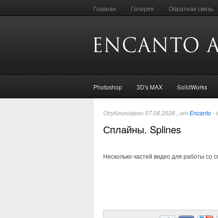
Главная
Галерея
Обратная связь
Photoshop
3D's MAX
SolidWorks
Опубликовано 07.08.2026 , от
Encanto
- 
Сплайны. Splines
Несколько частей видео для работы со с