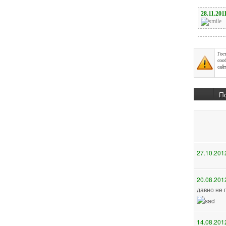
Гос
соо
сайт
П
27.10.201
20.08.201
давно не 
14.08.201
А мне бы 
лишнии по
при каждо