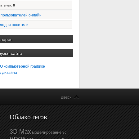
ателей:
0
 пользователей онлайн
егодня посетили
алерея
рузья сайта
 О компьютерной графике
b дизайна
Вверх
Облако тегов
3D Max
моделирование
3d
урок