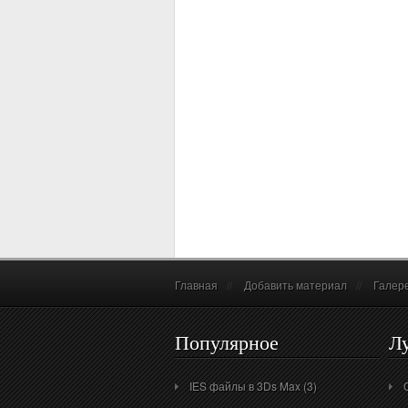
Главная
//
Добавить материал
//
Галер
Популярное
Л
IES файлы в 3Ds Max (3)