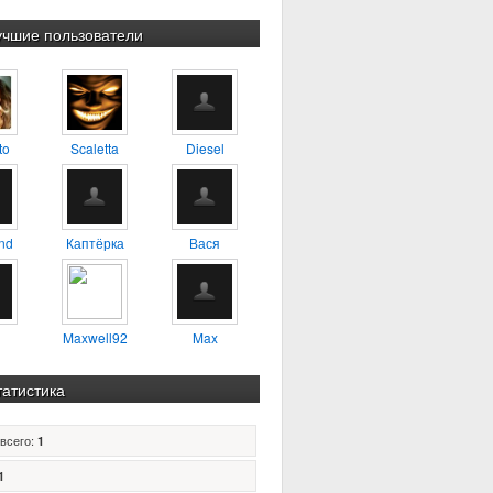
учшие пользователи
to
Scaletta
Diesel
nd
Каптёрка
Вася
Maxwell92
Max
татистика
всего:
1
1