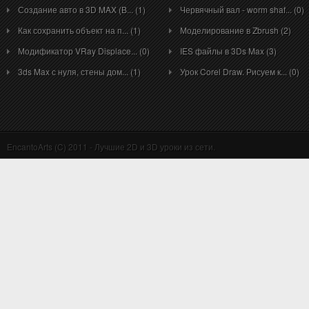
Создание авто в 3D MAX (B... (1)
Червячный вал - worm shaf... (0)
Как сохранить объект на п... (1)
Моделирование в Zbrush (2)
Модификатор VRay Displace... (0)
IES файлы в 3Ds Max (3)
3ds Max с нуля, стены дом... (1)
Урок Corel Draw. Рисуем к... (0)
EncantoArts (C) 2011 - Лучшие 2D и 3D уроки из сети.