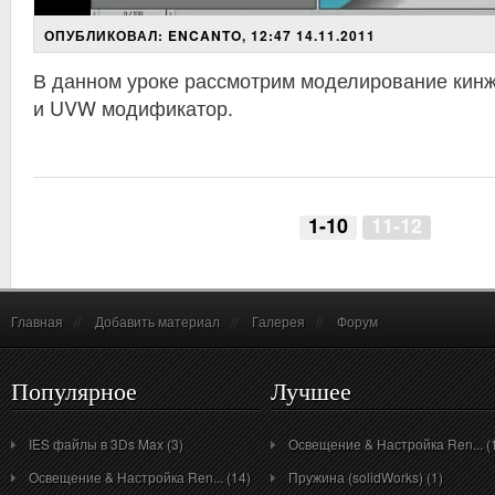
ОПУБЛИКОВАЛ: ENCANTO, 12:47 14.11.2011
В данном уроке рассмотрим моделирование кинж
и UVW модификатор.
1-10
11-12
Главная
//
Добавить материал
//
Галерея
//
Форум
Популярное
Лучшее
IES файлы в 3Ds Max (3)
Освещение & Настройка Ren... (
Освещение & Настройка Ren... (14)
Пружина (solidWorks) (1)