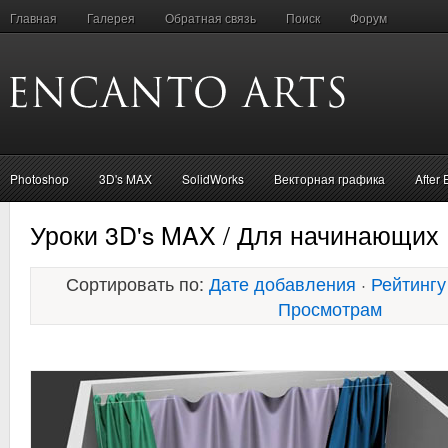
Главная
Галерея
Обратная связь
Поиск
Форум
Photoshop
3D's MAX
SolidWorks
Векторная графика
After 
Уроки 3D's MAX / Для начинающих
Сортировать по:
Дате добавления
·
Рейтингу
Просмотрам