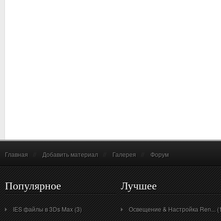
Главная
//
Добавить материал
//
Галерея
//
Форум
Популярное
Лучшее
IES файлы в 3Ds Max (3)
Освещение & Настройка Ren... (