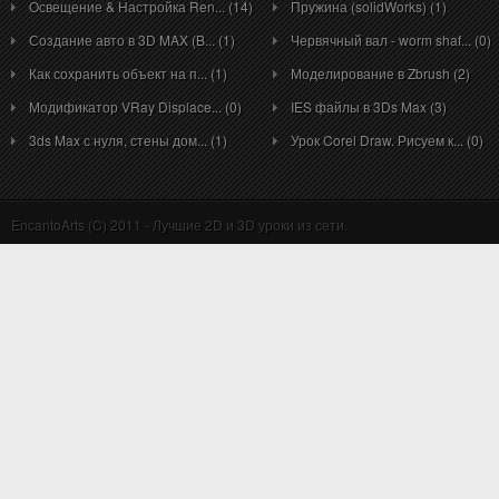
Освещение & Настройка Ren... (14)
Пружина (solidWorks) (1)
Создание авто в 3D MAX (B... (1)
Червячный вал - worm shaf... (0)
Как сохранить объект на п... (1)
Моделирование в Zbrush (2)
Модификатор VRay Displace... (0)
IES файлы в 3Ds Max (3)
3ds Max с нуля, стены дом... (1)
Урок Corel Draw. Рисуем к... (0)
EncantoArts (C) 2011 - Лучшие 2D и 3D уроки из сети.