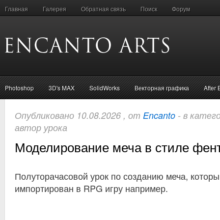
Главная
Галерея
Обратная связь
Поиск
Форум
Photoshop
3D's MAX
SolidWorks
Векторная графика
After 
Опубликовано 10.08.2026 , от
Encanto
- в катег
автор урока
Моделирование меча в стиле фен
Полуторачасовой урок по созданию меча, которы
импортирован в RPG игру например.