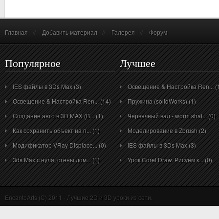
Главная
//
Добавить материал
//
Галерея
//
Форум
Популярное
Лучшее
IES файлы в 3Ds Max (3)
Освещение & Настройка Ren... (
Освещение & Настройка Ren... (14)
Пружина (solidWorks) (1)
Создание авто в 3D MAX (B... (1)
Червячный вал - worm shaf... (0)
Как сохранить объект на п... (1)
Моделирование в Zbrush (2)
Модификатор VRay Displace... (0)
IES файлы в 3Ds Max (3)
3ds Max с нуля, стены дом... (1)
Урок Corel Draw. Рисуем к... (0)
EncantoArts (C) 2011 - Лучшие 2D и 3D уроки из сети.