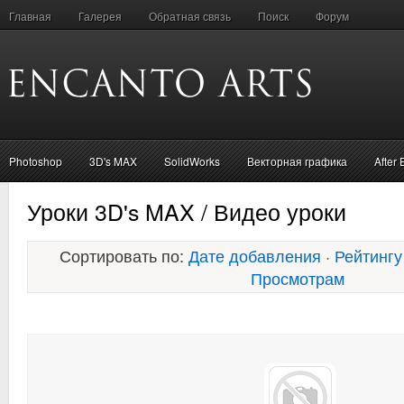
Главная
Галерея
Обратная связь
Поиск
Форум
Photoshop
3D's MAX
SolidWorks
Векторная графика
After 
Уроки 3D's MAX / Видео уроки
Сортировать по:
Дате добавления
·
Рейтингу
Просмотрам