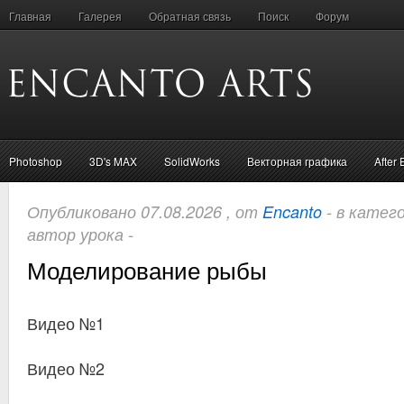
Главная
Галерея
Обратная связь
Поиск
Форум
Photoshop
3D's MAX
SolidWorks
Векторная графика
After 
Опубликовано 07.08.2026 , от
Encanto
- в катег
автор урока -
Моделирование рыбы
Видео №1
Видео №2