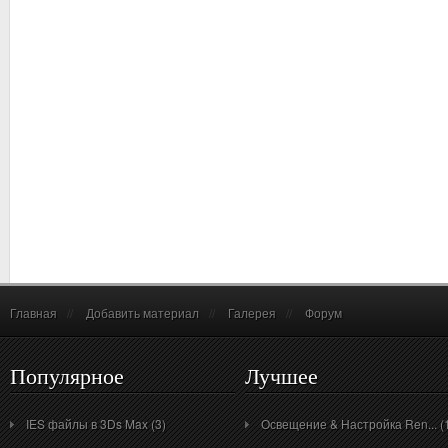
Главная
//
Добавить материал
//
Галерея
//
Форум
Популярное
Лучшее
IES файлы в 3Ds Max (3)
Освещение & Настройка Ren... (