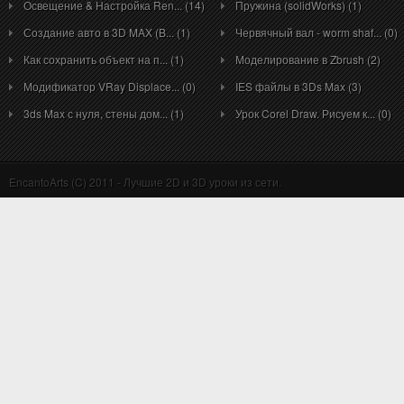
Освещение & Настройка Ren... (14)
Пружина (solidWorks) (1)
Создание авто в 3D MAX (B... (1)
Червячный вал - worm shaf... (0)
Как сохранить объект на п... (1)
Моделирование в Zbrush (2)
Модификатор VRay Displace... (0)
IES файлы в 3Ds Max (3)
3ds Max с нуля, стены дом... (1)
Урок Corel Draw. Рисуем к... (0)
EncantoArts (C) 2011 - Лучшие 2D и 3D уроки из сети.