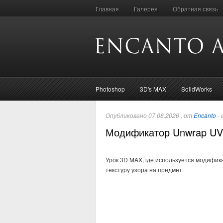
Главная
Галерея
Обратная связь
Photoshop
3D's MAX
SolidWorks
Опубликовано 07.08.2026 , от
Encanto
- 
Модификатор Unwrap U
Урок 3D MAX, где используется модифик
текстуру узора на предмет.