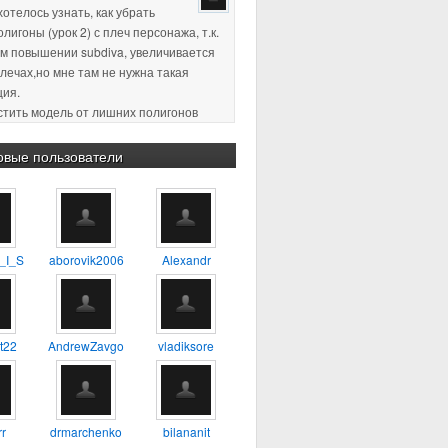
хотелось узнать, как убрать
лигоны (урок 2) с плеч персонажа, т.к.
м повышении subdiva, увеличивается
плечах,но мне там не нужна такая
ция.
истить модель от лишних полигонов
ция, по-моему так называется)
пасибо за ответ )
овые пользователи
2 18:11
:confused: :blink: %) :yes:
2 23:38
Хороший урок, для
_I_S
aborovik2006
Alexandr
будет самое то, один из первых
о которому сам учился
4 17:56
А можно ли таким
t22
AndrewZavgo
vladiksore
 делать 3D модель например
ия?
3 13:45
тень не в ту сторону. а
r
drmarchenko
bilananit