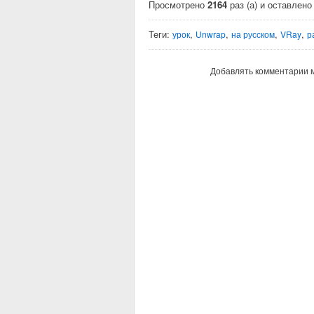
Просмотрено
2164
раз (а) и оставлен
Теги:
,
,
,
,
урок
Unwrap
на русском
VRay
р
Добавлять комментарии м