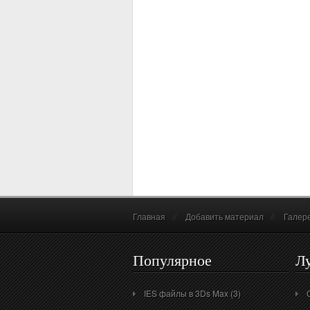
Главная
//
Добавить материал
//
Галер
Популярное
Л
IES файлы в 3Ds Max (3)