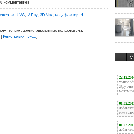
о
0
комментариев.
,
,
,
,
,
азвертка
UVW
V-Ray
3D Max
модификатор
rt
огут только зарегистрированные пользователи.
[
Регистрация
|
Вход
]
М