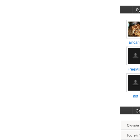
Л
Encan
FreeMi
kot
С
Онлайн 
Гостей: