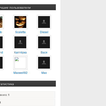
учшие пользователи
to
Scaletta
Diesel
nd
Каптёрка
Вася
Maxwell92
Max
татистика
всего:
1
1