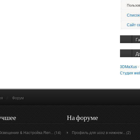
Пользов
Список
Сайт с
Г
Д
3DMaXus -
Студия we
ея
//
Форум
учшее
На форуме
Освещение & Настройка Ren... (14)
Профиль для ucoz в нижнем... (2)