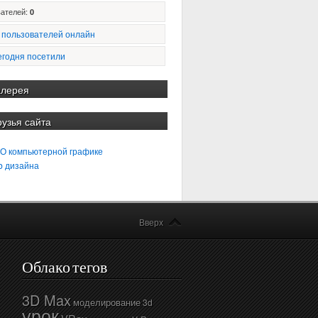
ателей:
0
 пользователей онлайн
егодня посетили
алерея
рузья сайта
 О компьютерной графике
b дизайна
Вверх
Облако тегов
3D Max
моделирование
3d
урок