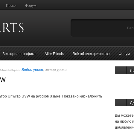
Поиск
Форум
Векторная графика
After Effects
Всё об электричестве
Форум
в категории
Видео уроки
, автор урока
Л
VW
атор Unwrap UVW на русском языке. Показано как наложить
Д
Вы можете 
на любую и
добавление