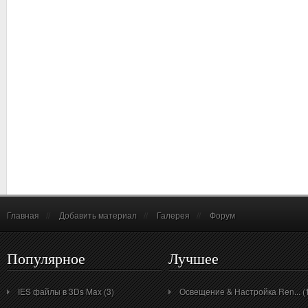
Главная
//
Добавить материал
//
Галерея
//
Форум
Популярное
Лучшее
IES файлы в 3Ds Max (3)
Освещение & Настройка Ren... (