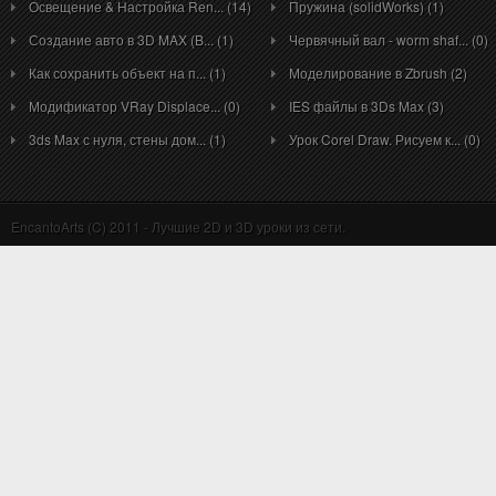
Освещение & Настройка Ren... (14)
Пружина (solidWorks) (1)
Создание авто в 3D MAX (B... (1)
Червячный вал - worm shaf... (0)
Как сохранить объект на п... (1)
Моделирование в Zbrush (2)
Модификатор VRay Displace... (0)
IES файлы в 3Ds Max (3)
3ds Max с нуля, стены дом... (1)
Урок Corel Draw. Рисуем к... (0)
EncantoArts (C) 2011 - Лучшие 2D и 3D уроки из сети.