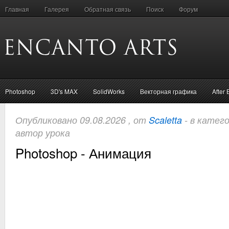
Главная
Галерея
Обратная связь
Поиск
Форум
Photoshop
3D's MAX
SolidWorks
Векторная графика
After 
Опубликовано 09.08.2026 , от
Scaletta
- в катег
автор урока
Photoshop - Анимация