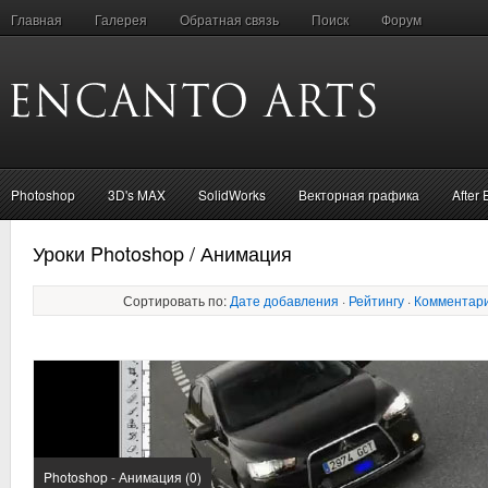
Главная
Галерея
Обратная связь
Поиск
Форум
Photoshop
3D's MAX
SolidWorks
Векторная графика
After 
Уроки Photoshop / Анимация
Сортировать по:
Дате добавления
·
Рейтингу
·
Комментар
Photoshop - Анимация (0)