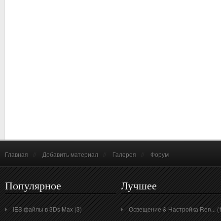
Главная
//
Добавить материал
//
Галерея
//
Форум
Популярное
Лучшее
IES файлы в 3Ds Max (3)
Освещение & Настройка Ren... (