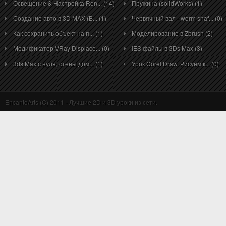
Освещение & Настройка Ren... (14)
Пружина (solidWorks) (1)
Создание авто в 3D MAX (B... (1)
Червячный вал - worm shaf... (0)
Как сохранить объект на п... (1)
Моделирование в Zbrush (2)
Модификатор VRay Displace... (0)
IES файлы в 3Ds Max (3)
3ds Max с нуля, стены дом... (1)
Урок Corel Draw. Рисуем к... (0)
EncantoArts (C) 2011 - Лучшие 2D и 3D уроки из сети.