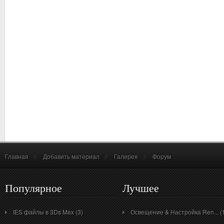
Главная
//
Добавить материал
//
Галерея
//
Форум
Популярное
Лучшее
IES файлы в 3Ds Max (3)
Освещение & Настройка Ren... (