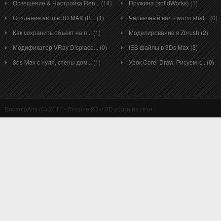
Освещение & Настройка Ren... (14)
Пружина (solidWorks) (1)
Создание авто в 3D MAX (B... (1)
Червячный вал - worm shaf... (0)
Как сохранить объект на п... (1)
Моделирование в Zbrush (2)
Модификатор VRay Displace... (0)
IES файлы в 3Ds Max (3)
3ds Max с нуля, стены дом... (1)
Урок Corel Draw. Рисуем к... (0)
EncantoArts (C) 2011 - Лучшие 2D и 3D уроки из сети.