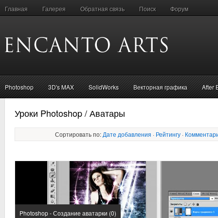
Главная
Галерея
Обратная связь
Поиск
Форум
Photoshop
3D's MAX
SolidWorks
Векторная графика
After 
Уроки Photoshop / Аватары
Сортировать по:
Дате добавления
·
Рейтингу
·
Комментар
Photoshop - Создание аватарки (0)