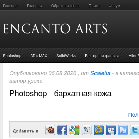
Главная
Галерея
Обратная связь
Поиск
Форум
Photoshop
3D's MAX
SolidWorks
Векторная графика
After 
Опубликовано 06.08.2026 , от
Scaletta
- в катег
автор урока
Photoshop - бархатная кожа
Пол
Добавить в