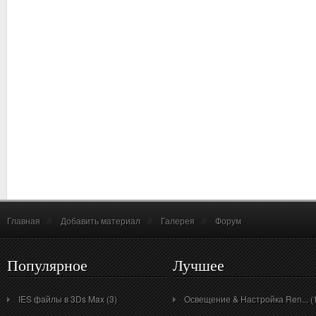
Главная
//
Добавить материал
//
Галерея
//
Форум
Популярное
Лучшее
IES файлы в 3Ds Max (3)
Освещение & Настройка Ren... (