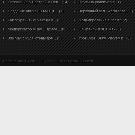
Освещение & Настройка Ren... (14)
Пружина (solidWorks) (1)
Создание авто в 3D MAX (B... (1)
Червячный вал - worm shaf... (0)
Как сохранить объект на п... (1)
Моделирование в Zbrush (2)
Модификатор VRay Displace... (0)
IES файлы в 3Ds Max (3)
3ds Max с нуля, стены дом... (1)
Урок Corel Draw. Рисуем к... (0)
EncantoArts (C) 2011 - Лучшие 2D и 3D уроки из сети.