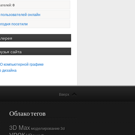
ателей:
0
 пользователей онлайн
егодня посетили
алерея
рузья сайта
 О компьютерной графике
b дизайна
Вверх
Облако тегов
3D Max
моделирование
3d
урок