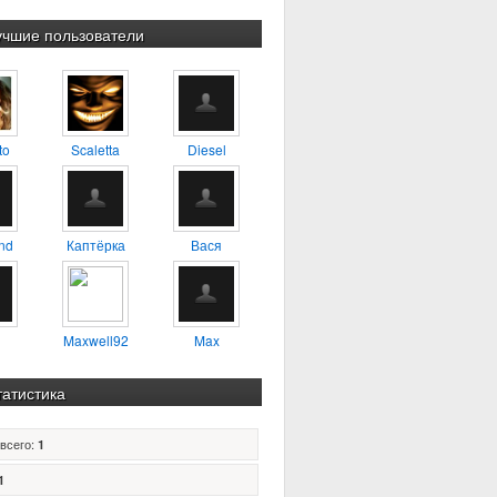
учшие пользователи
to
Scaletta
Diesel
nd
Каптёрка
Вася
Maxwell92
Max
татистика
всего:
1
1