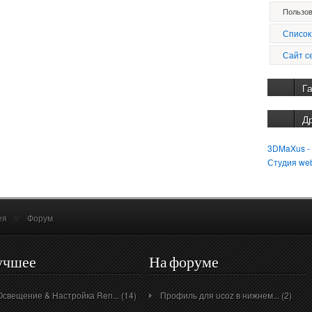
Пользов
Список
Сайт с
Г
Д
3DMaXus -
Студия we
ея
//
Форум
учшее
На форуме
Освещение & Настройка Ren... (14)
Профиль для ucoz в нижнем... (2)