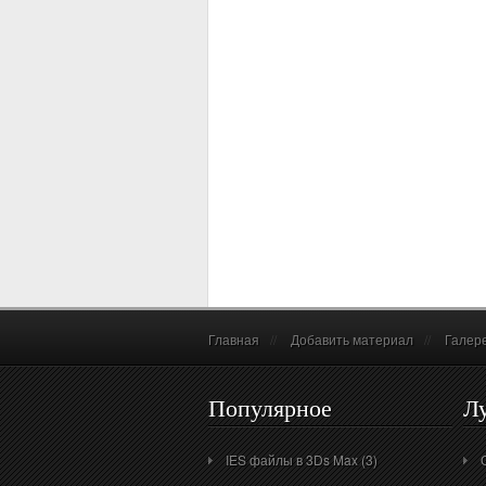
Главная
//
Добавить материал
//
Галер
Популярное
Л
IES файлы в 3Ds Max (3)