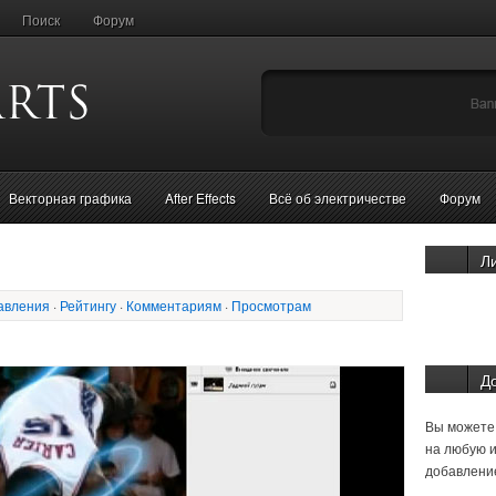
Поиск
Форум
Векторная графика
After Effects
Всё об электричестве
Форум
Л
авления
·
Рейтингу
·
Комментариям
·
Просмотрам
Д
Вы можете 
на любую и
добавление