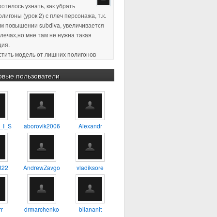
хотелось узнать, как убрать
лигоны (урок 2) с плеч персонажа, т.к.
м повышении subdiva, увеличивается
плечах,но мне там не нужна такая
ция.
истить модель от лишних полигонов
ция, по-моему так называется)
пасибо за ответ )
овые пользователи
2 18:11
:confused: :blink: %) :yes:
2 23:38
Хороший урок, для
_I_S
aborovik2006
Alexandr
будет самое то, один из первых
о которому сам учился
4 17:56
А можно ли таким
t22
AndrewZavgo
vladiksore
 делать 3D модель например
ия?
3 13:45
тень не в ту сторону. а
r
drmarchenko
bilananit