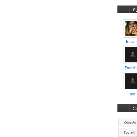
Л
Encan
FreeMi
kot
С
Онлайн 
Гостей: