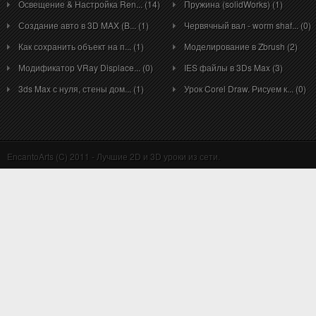
Освещение & Настройка Ren... (14)
Пружина (solidWorks) (1)
Создание авто в 3D MAX (B... (1)
Червячный вал - worm shaf... (0)
Как сохранить объект на п... (1)
Моделирование в Zbrush (2)
Модификатор VRay Displace... (0)
IES файлы в 3Ds Max (3)
3ds Max с нуля, стены дом... (1)
Урок Corel Draw. Рисуем к... (0)
EncantoArts (C) 2011 - Лучшие 2D и 3D уроки из сети.