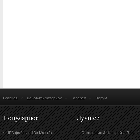
Главная
//
Добавить материал
//
Галерея
//
Форум
Популярное
Лучшее
IES файлы в 3Ds Max (3)
Освещение & Настройка Ren... (