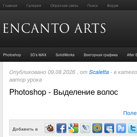
Главная
Галерея
Обратная связь
Поиск
Форум
Photoshop
3D's MAX
SolidWorks
Векторная графика
After 
Опубликовано 09.08.2026 , от
Scaletta
- в катег
автор урока
Photoshop - Выделение волос
Поле
Добавить в