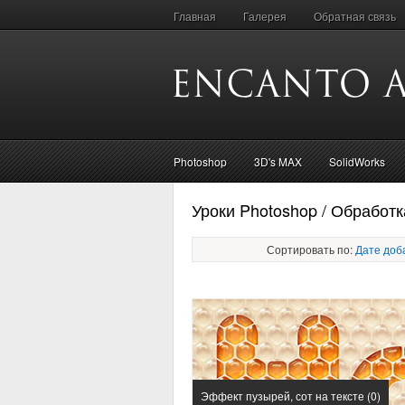
Главная
Галерея
Обратная связь
Photoshop
3D's MAX
SolidWorks
Уроки Photoshop / Обработк
Сортировать по:
Дате доб
Эффект пузырей, сот на тексте (0)