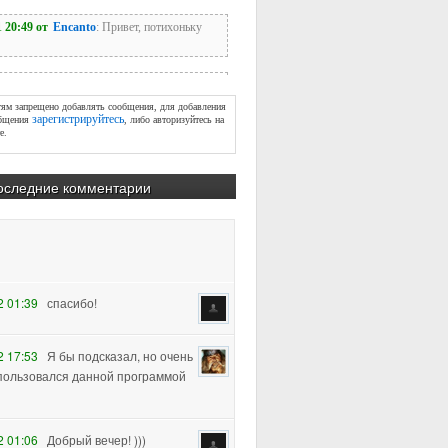
тям запрещено добавлять сообщения, для добавления
зарегистрируйтесь
бщения
, либо авторизуйтесь на
е.
оследние комментарии
2 01:39
спасибо!
2 17:53
Я бы подсказал, но очень
пользовался данной программой
2 01:06
Добрый вечер! )))
хотелось узнать, как убрать
лигоны (урок 2) с плеч персонажа, т.к.
м повышении subdiva, увеличивается