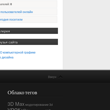
ателей:
0
 пользователей онлайн
егодня посетили
алерея
рузья сайта
 О компьютерной графике
b дизайна
Вверх
Облако тегов
3D Max
моделирование
3d
урок