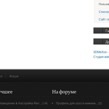
Пользов
Список
Сайт с
Г
Д
3DMaXus -
Студия we
ея
//
Форум
учшее
На форуме
Освещение & Настройка Ren... (14)
Профиль для ucoz в нижнем... (2)