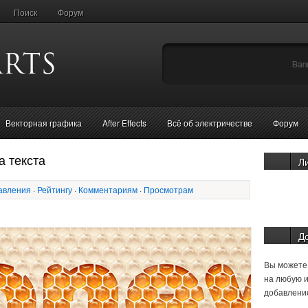
Поиск
Форум
Векторная графика
After Effects
Всё об электричестве
Форум
а текста
Л
авления
·
Рейтингу
·
Комментариям
·
Просмотрам
Д
Вы можете 
на любую и
добавление