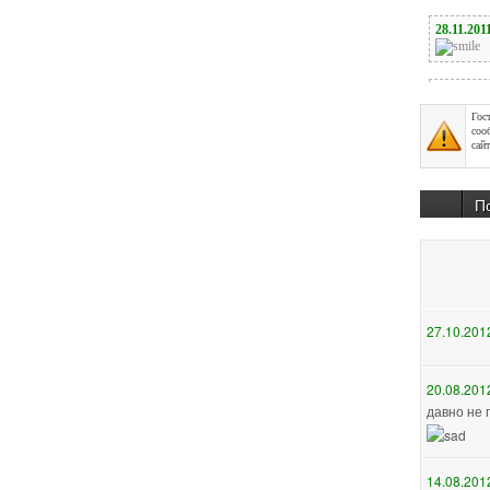
Гос
соо
сайт
П
27.10.201
20.08.201
давно не 
14.08.201
А мне бы 
лишнии по
при каждо