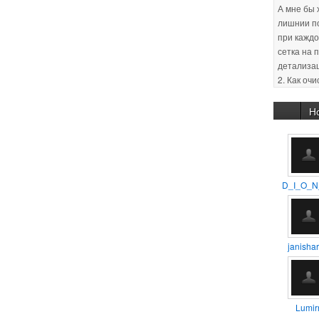
сетка на 
детализа
2. Как оч
(оптимиза
Заранее с
30.01.201
:unsure:
Н
29.01.201
новичков 
уроков, п
D_I_O_N
11.02.201
способом
помещен
janishar
11.02.201
так айс.
Lumirr