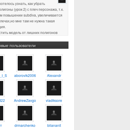
плечах,но мне там не нужна такая
ция.
истить модель от лишних полигонов
ция, по-моему так называется)
пасибо за ответ )
2 18:11
:confused: :blink: %) :yes:
овые пользователи
2 23:38
Хороший урок, для
будет самое то, один из первых
о которому сам учился
_I_S
aborovik2006
Alexandr
4 17:56
А можно ли таким
 делать 3D модель например
ия?
t22
AndrewZavgo
vladiksore
3 13:45
тень не в ту сторону. а
r
drmarchenko
bilananit