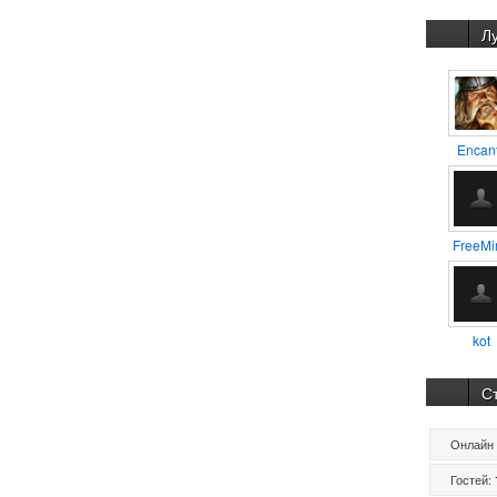
Л
Encan
FreeMi
kot
С
Онлайн 
Гостей: