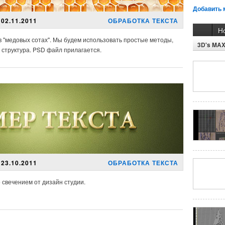
Добавить 
02.11.2011
ОБРАБОТКА ТЕКСТА
Н
в "медовых сотах"
.
Мы будем использовать
простые
методы,
3D's MA
 структура
. PSD файл прилагается.
23.10.2011
ОБРАБОТКА ТЕКСТА
 свечением от дизайн студии.