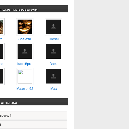
учшие пользователи
to
Scaletta
Diesel
nd
Каптёрка
Вася
Maxwell92
Max
татистика
всего:
1
1