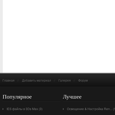
Главная
//
Добавить материал
//
Галерея
//
Форум
Популярное
Лучшее
IES файлы в 3Ds Max (3)
Освещение & Настройка Ren... (