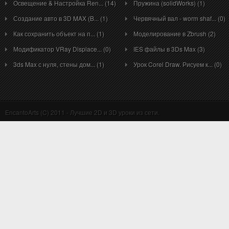
Освещение & Настройка Ren... (14)
Пружина (solidWorks) (1)
Создание авто в 3D MAX (B... (1)
Червячный вал - worm shaf... (0)
Как сохранить объект на п... (1)
Моделирование в Zbrush (2)
Модификатор VRay Displace... (0)
IES файлы в 3Ds Max (3)
3ds Max с нуля, стены дом... (1)
Урок Corel Draw. Рисуем к... (0)
EncantoArts (C) 2011 - Лучшие 2D и 3D уроки из сети.