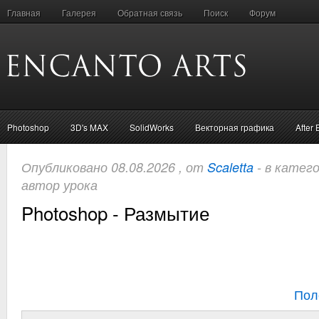
Главная
Галерея
Обратная связь
Поиск
Форум
Photoshop
3D's MAX
SolidWorks
Векторная графика
After 
Опубликовано 08.08.2026 , от
Scaletta
- в катег
автор урока
Photoshop - Размытие
Пол