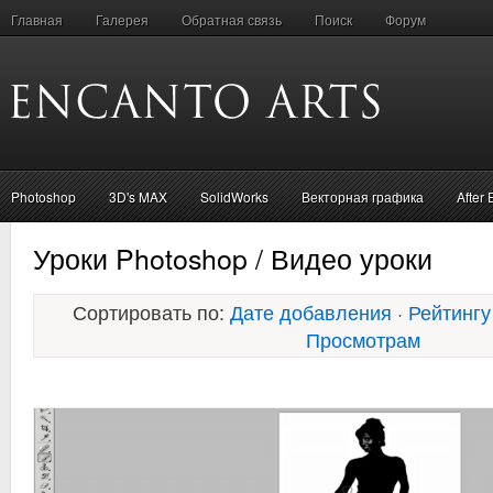
Главная
Галерея
Обратная связь
Поиск
Форум
Photoshop
3D's MAX
SolidWorks
Векторная графика
After 
Уроки Photoshop / Видео уроки
Сортировать по:
Дате добавления
·
Рейтингу
Просмотрам