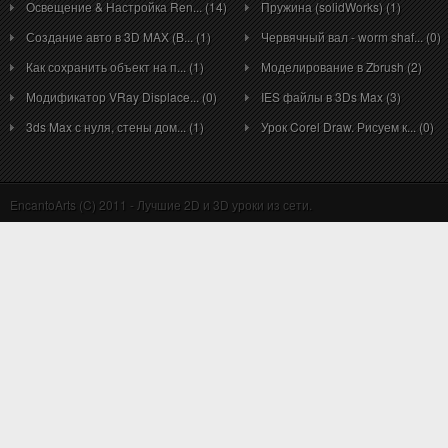
Освещение & Настройка Ren... (14)
Пружина (solidWorks) (1)
Создание авто в 3D MAX (B... (1)
Червячный вал - worm shaf... (0)
Как сохранить объект на п... (1)
Моделирование в Zbrush (2)
Модификатор VRay Displace... (0)
IES файлы в 3Ds Max (3)
3ds Max с нуля, стены дом... (1)
Урок Corel Draw. Рисуем к... (0)
EncantoArts (C) 2011 - Лучшие 2D и 3D уроки из сети.